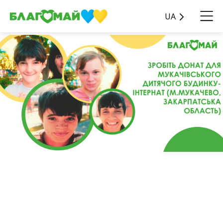
UA
Знайомтеся з
Мукачівським дитячим
будинком-інтернат!