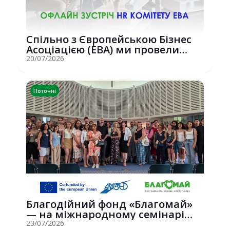
Спільно з Європейською Бізнес
Асоціацією (EBA) ми провели
потужну о...
20/07/2026
Поточні
Благодійний фонд «Благомай»
— на міжнародному семінарі
Erasmus+ у С...
23/07/2026