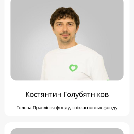
Тетяна Карапетян
Голова Наглядової ради, співзасновниця фонду
Костянтин Голубятніков
Голова Правління фонду, співзасновник фонду