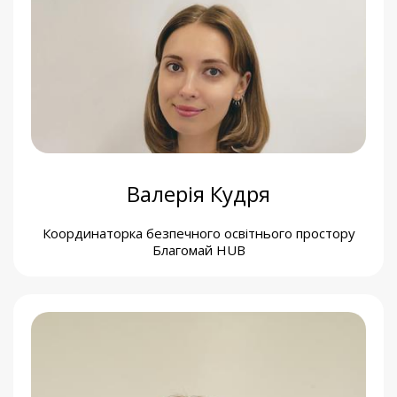
Софія Сиротенко
Адміністраторка Благомай HUB
Валерія Кудря
Координаторка безпечного освітнього простору
Благомай HUB