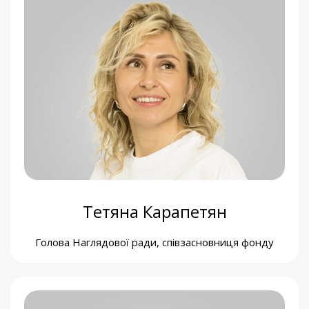
Кіра Сиротенко
Почесна Голова правління
Тетяна Карапетян
Голова Наглядової ради, співзасновниця фонду