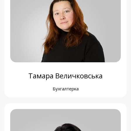
Кострікіна Анастасія
Графічна дизайнерка
Тамара Величковська
Бухгалтерка