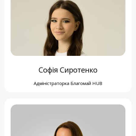
Ніна Мацько
Асистентка Співзасновниці Фонду
Софія Сиротенко
Адміністраторка Благомай HUB