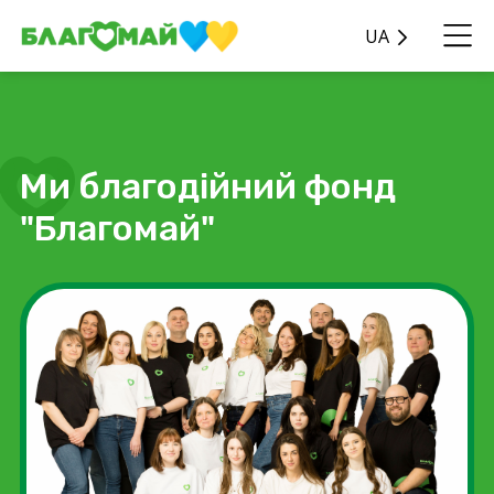
UA
Ми благодійний фонд
"Благомай"