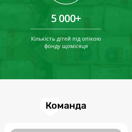
5 000+
Кількість дітей під опікою
Костянтин Голубятніков
фонду щомісяця
Голова Правління фонду, співзасновник фонду
Команда