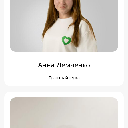
Валерія Кудря
Координаторка безпечного освітнього простору
Благомай HUB
Анна Демченко
Грантрайтерка