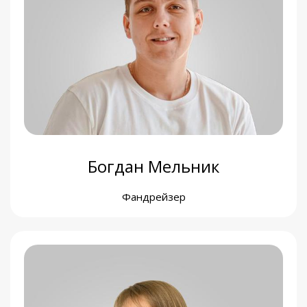
Олена Назарчук
Проєктна менеджерка медичного напряму
Богдан Мельник
Фандрейзер