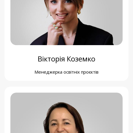
Алла Лутай
Фінансова менеджерка
Вікторія Коземко
Менеджерка освітніх проєктів