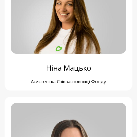
Іванова Катерина
Бухгалтерка
Ніна Мацько
Асистентка Співзасновниці Фонду