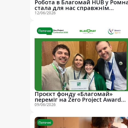
Робота в Благомай HUB у Ромн
стала для нас справжнім
осередком жи...
12/06/2026
Поточні
Проєкт фонду «Благомай»
переміг на Zero Project Award
2026 🌍✨
09/06/2026
Поточні