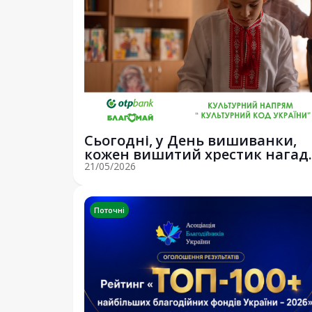
Сьогодні, у День вишиванки,
кожен вишитий хрестик нагад
нам про н...
21/05/2026
Поточні