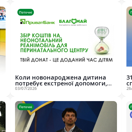
Поточні
Коли новонароджена дитина
3
потребує екстреної допомоги,
с
рахунок іде ...
о
03/07/2026
26
Поточні