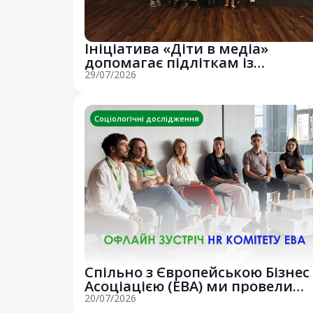
Ініціатива «Діти в медіа»
допомагає підліткам із
вразливих верств н...
29/07/2026
Соціологічні дослідження
Спільно з Європейською Бізнес
Асоціацією (EBA) ми провели
потужну о...
20/07/2026