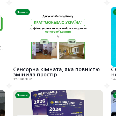
Поточні
Сенсорна кімната, яка повністю
С
змінила простір
н
ф
15/04/2026
14
Поточні