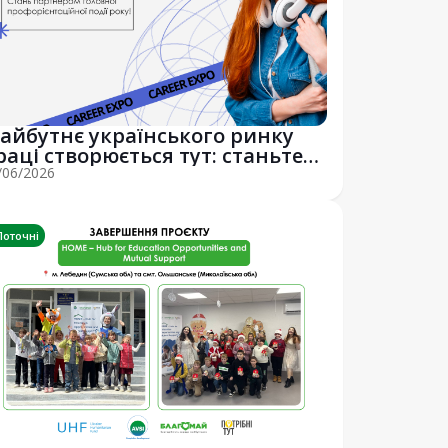
айбутнє українського ринку
раці створюється тут: станьте
астиною...
/06/2026
Поточні