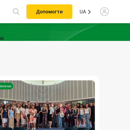
Допомогти
UA
и.
Поточні