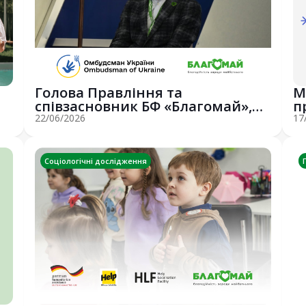
Голова Правління та
М
співзасновник БФ «Благомай»,
п
Костянтин Голубятн...
ч
22/06/2026
17
Соціологічні дослідження