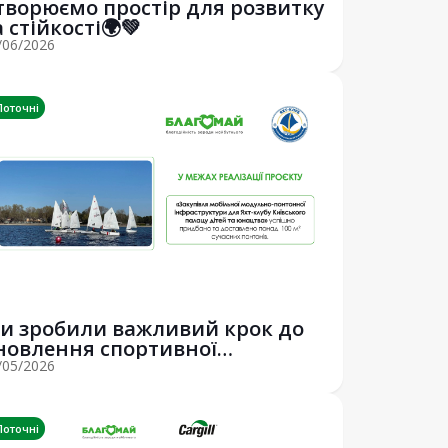
творюємо простір для розвитку
а стійкості🌍💚
/06/2026
Поточні
и зробили важливий крок до
новлення спортивної
нфраструктури Києва!
/05/2026
Поточні