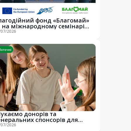
лагодійний фонд «Благомай»
 на міжнародному семінарі
rasmus+ у С...
/07/2026
Поточні
укаємо донорів та
енеральних спонсорів для
ідкриття нових Благом...
/07/2026