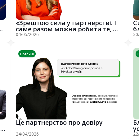
«Зрештою сила у партнерстві. І
С
х
саме разом можна робити те, що
б
справ...

04/05/2026
30
Поточні
Це партнерство про довіру
Б
д
у
пр
24/04/2026
22