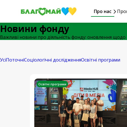
Про нас
Про
Новини фонду
Важливі новини про діяльність фонду: оновлення щодо п
Усі
Поточні
Соціологічні дослідження
Освітні програми
Освітні програми