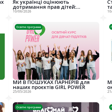
ах
Як українці оцінюють
С
дотримання прав дітей:
т
Благодійний фонд «Благо...
10/06/2026
10
Освітні програми
МИ В ПОШУКАХ ПАРНЕРІВ для
М
наших проєктів GIRL POWER
о
і
25/05/2026
21
Освітні програми