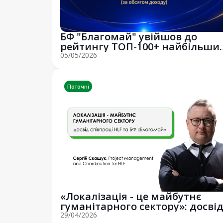
БФ "Благомай" увійшов до
рейтингу ТОП-100+ найбільши
благодійних ф...
05/05/2026
Поточні
«Локалізація - це майбутнє
гуманітарного сектору»: досві
співпраці...
29/04/2026