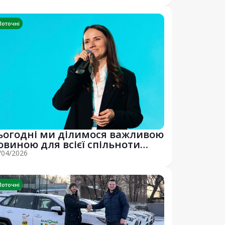
Поточні
ьогодні ми ділимося важливою
овиною для всієї спільноти
онду Бла...
/04/2026
Поточні