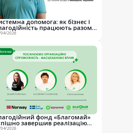
истемна допомога: як бізнес і
лагодійність працюють разом

/04/2026
Поточні
лагодійний фонд «Благомай»
спішно завершив реалізацію
оєкту з о...
/04/2026