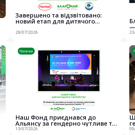
Завершено та відзвітовано:
Б
новий етап для дитячого
—
вітрильного спор...
E
28/07/2026
23
Поточні
Наш Фонд приєднався до
Ш
Альянсу за гендерно чутливе та
г
інклюзивне ві...
в
13/07/2026
09