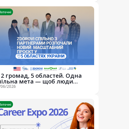
Поточні
12 громад, 5 областей. Одна
пільна мета — щоб люди
тримували нео...
/06/2026
Поточні