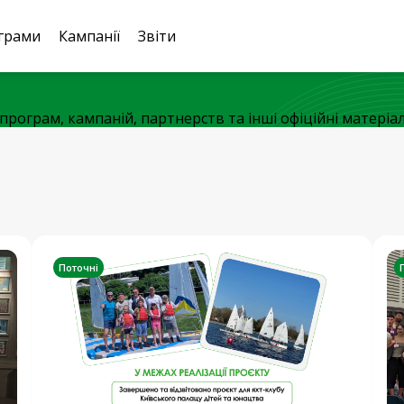
грами
Кампанії
Звіти
рограм, кампаній, партнерств та інші офіційні матеріал
Поточні