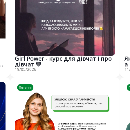
Girl Power - курс для дівчат і про
Я
ує
дівчат 💚
а
...
19/05/2026
11
Поточні