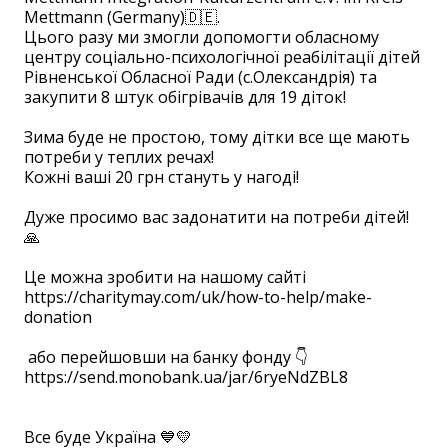
Mettmann (Germany)🇩🇪.
Цього разу ми змогли допомогти обласному
центру соціально-психологічної реабілітації дітей
Рівненської Обласної Ради (с.Олександрія) та
закупити 8 штук обігрівачів для 19 діток!
⠀
Зима буде не простою, тому дітки все ще мають
потреби у теплих речах!
Кожні ваші 20 грн стануть у нагоді!
⠀
Дуже просимо вас задонатити на потреби дітей!
🙏
Це можна зробити на нашому сайті
https://charitymay.com/uk/how-to-help/make-
donation
або перейшовши на банку фонду 👇
https://send.monobank.ua/jar/6ryeNdZBL8
⠀
Все буде Україна 💙💛