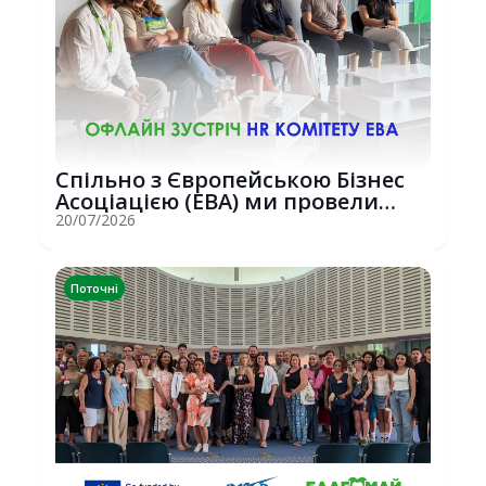
Спільно з Європейською Бізнес
Асоціацією (EBA) ми провели
потужну о...
20/07/2026
Поточні