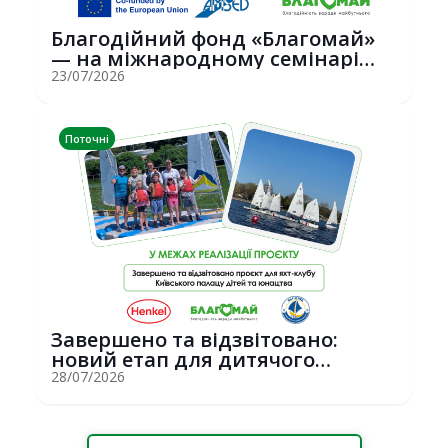
Благодійний фонд «Благомай»
— на міжнародному семінарі
Erasmus+ у С...
23/07/2026
Поточні
Завершено та відзвітовано:
новий етап для дитячого
вітрильного спор...
28/07/2026