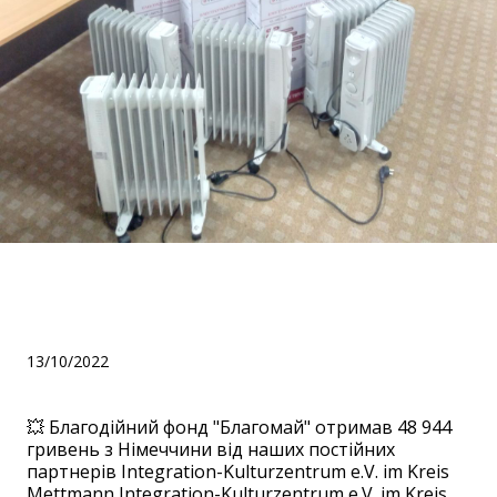
Закупили 8 штук
обігрівачів для 19 діток!
13/10/2022
💥 Благодійний фонд "Благомай" отримав 48 944
гривень з Німеччини від наших постійних
партнерів Іntegration-Kulturzentrum e.V. im Kreis
Mettmann Integration-Kulturzentrum e.V. im Kreis