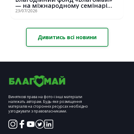
— на міжнародному семінарі
Erasmus+ у С...
23/07/2026
Дивитись всі новини
Виняткові права на фото-і інші матеріали
належать авторам. Будь-яке розміщення
матеріалів на сторонніх ресурсах необхідно
узгоджувати з правовласниками.