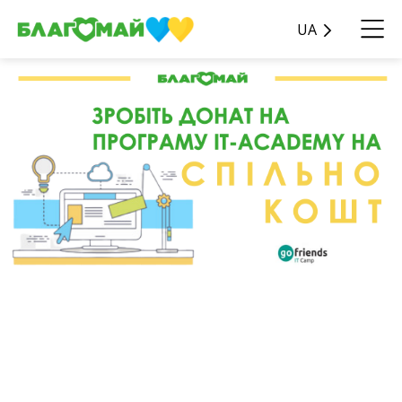
UA
Задонать на програму IT-
Academy через
Спільнокошт!