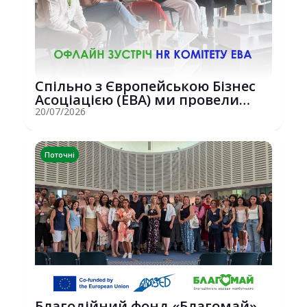
Спільно з Європейською Бізнес
Асоціацією (EBA) ми провели
потужну о...
20/07/2026
Поточні
Благодійний фонд «Благомай»