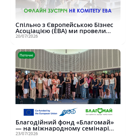
Спільно з Європейською Бізнес
Асоціацією (EBA) ми провели
потужну о...
20/07/2026
Поточні
Благодійний фонд «Благомай»
— на міжнародному семінарі
Erasmus+ у С...
23/07/2026