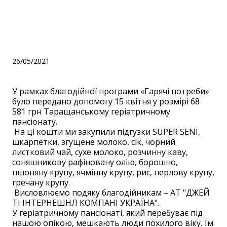
Таращанському
геріатричному пансіонату.
26/05/2021
У рамках благодійної програми «Гарячі потреби»
було передано допомогу 15 квітня у розмірі 68
581 грн Таращанському геріатричному
пансіонату.
На ці кошти ми закупили підгузки SUPER SENI,
шкарпетки, згущене молоко, сік, чорний
листковий чай, сухе молоко, розчинну каву,
соняшникову рафіновану олію, борошно,
пшоняну крупу, ячмінну крупу, рис, перлову крупу,
гречану крупу.
Висловлюємо подяку благодійникам – АТ "ДЖЕЙ
ТI IНТЕРНЕШНЛ КОМПАНI УКРАЇНА".
У геріатричному пансіонаті, який перебуває під
нашою опікою, мешкають люди похилого віку. Їм