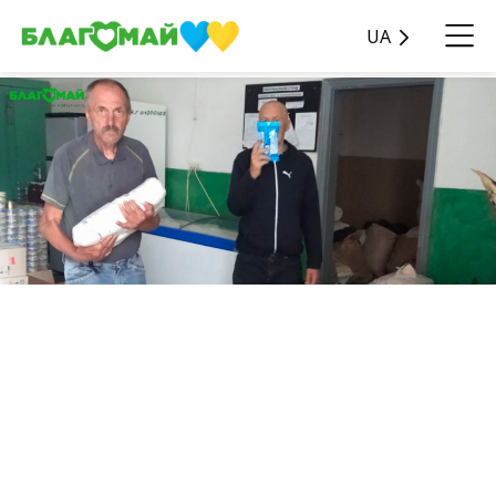
UA
У рамках благодійної
програми «Гарячі
потреби» було передано
допомогу 15 квітня у
розмірі 68 581 грн