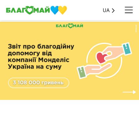
UA
Пост вдячності
благодійникам Монделіс
Україна 💛