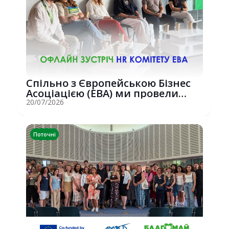
Спільно з Європейською Бізнес
Асоціацією (EBA) ми провели
потужну о...
20/07/2026
Поточні