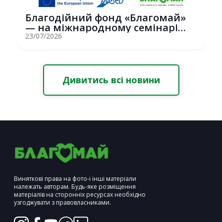
Благодійний фонд «Благомай»
— на міжнародному семінарі
Erasmus+ у С...
23/07/2026
Дивитись всі новини
Виняткові права на фото-і інші матеріали
належать авторам. Будь-яке розміщення
матеріалів на сторонніх ресурсах необхідно
узгоджувати з правовласниками.