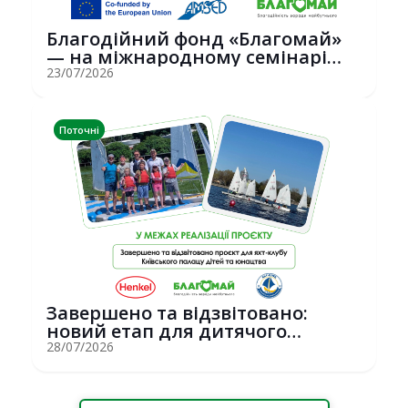
Благодійний фонд «Благомай»
— на міжнародному семінарі
Erasmus+ у С...
23/07/2026
Поточні
Завершено та відзвітовано:
новий етап для дитячого
вітрильного спор...
28/07/2026