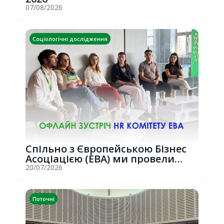
07/08/2026
Соціологічні дослідження
Спільно з Європейською Бізнес
Асоціацією (EBA) ми провели
потужну о...
20/07/2026
Поточні