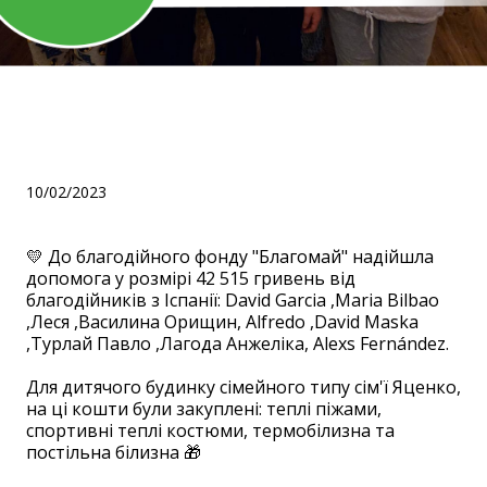
Дякуємо благодійникам з
Іспанії!
10/02/2023
💛 До благодійного фонду "Благомай" надійшла
допомога у розмірі 42 515 гривень від
благодійників з Іспанії: David Garcia ,Maria Bilbao
,Леся ,Василина Орищин, Alfredo ,David Maska
,Турлай Павло ,Лагода Анжеліка, Alexs Fernández.
⠀
Для дитячого будинку сімейного типу сім'ї Яценко,
на ці кошти були закуплені: теплі піжами,
спортивні теплі костюми, термобілизна та
постільна білизна 🎁
⠀