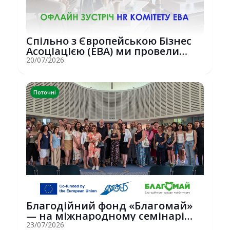
Спільно з Європейською Бізнес
Асоціацією (EBA) ми провели
потужну о...
20/07/2026
Поточні
Благодійний фонд «Благомай»
— на міжнародному семінарі
Erasmus+ у С...
23/07/2026