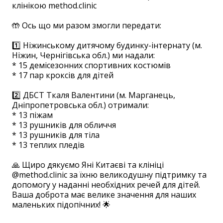
клінікою method.clinic
🤲 Ось що ми разом змогли передати:
1️⃣ Ніжинському дитячому будинку-інтернату (м.
Ніжин, Чернігівська обл.) ми надали:
* 15 демісезонних спортивних костюмів
* 17 пар кроксів для дітей
2️⃣ ДБСТ Ткаля Валентини (м. Марганець,
Дніпропетровська обл.) отримали:
* 13 піжам
* 13 рушників для обличчя
* 13 рушників для тіла
* 13 теплих пледів
🙏 Щиро дякуємо Яні Китаєві та клініці
@method.clinic за їхню великодушну підтримку та
допомогу у наданні необхідних речей для дітей.
Ваша доброта має велике значення для наших
маленьких підопічних! 🌟