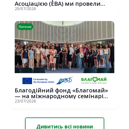
Асоціацією (EBA) ми провели
потужну о...
20/07/2026
Поточні
Благодійний фонд «Благомай»
— на міжнародному семінарі
Erasmus+ у С...
23/07/2026
Дивитись всі новини