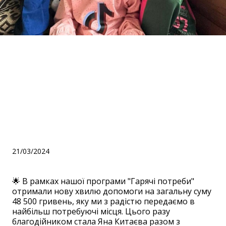
Допомога в рамках
програми "Гарячі потреби"
від Яни Китаєвої та
клінікою method.clinic для
трьох дитячих будинків
21/03/2024
🌟 В рамках нашої програми "Гарячі потреби"
отримали нову хвилю допомоги на загальну суму
48 500 гривень, яку ми з радістю передаємо в
найбільш потребуючі місця. Цього разу
благодійником стала Яна Китаєва разом з