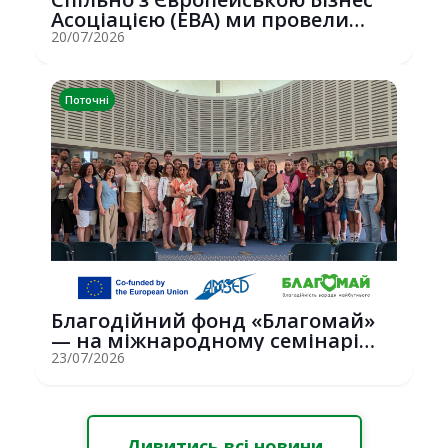
Асоціацією (EBA) ми провели
потужну о...
20/07/2026
Поточні
Благодійний фонд «Благомай»
— на міжнародному семінарі
Erasmus+ у С...
23/07/2026
Дивитись всі новини