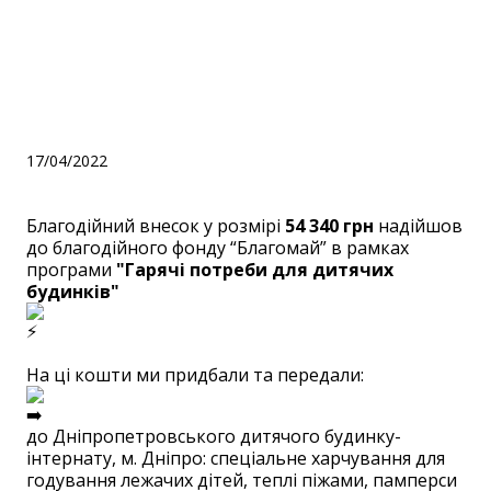
MyCredit.ua за
благодійний внесок – 54
340 грн.
17/04/2022
Благодійний внесок у розмірі
54 340 грн
надійшов
до благодійного фонду “Благомай” в рамках
програми
"Гарячі потреби для дитячих
будинків"
⠀
На ці кошти ми придбали та передали:
до Дніпропетровського дитячого будинку-
інтернату, м. Дніпро: спеціальне харчування для
годування лежачих дітей, теплі піжами, памперси