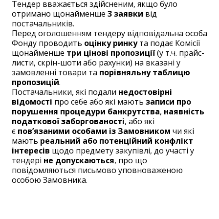
Тендер вважається здійсненим, якщо було
отримано щонайменше
3 заявки
від
постачальників.
Перед оголошенням тендеру відповідальна особа
Фонду проводить
оцінку ринку
та подає Комісії
щонайменше
три цінові пропозиції
(у т.ч. прайс-
листи, скрін-шоти або рахунки) на вказані у
замовленні товари та
порівняльну таблицю
пропозицій
.
Постачальники, які подали
недостовірні
відомості
про себе або які мають
записи про
порушення процедури банкрутства
,
наявність
податкової заборгованості
, або які
є
пов’язаними особами із Замовником
чи які
мають
реальний або потенційний конфлікт
інтересів
щодо предмету закупівлі, до участі у
тендері
не допускаються
, про що
повідомляються письмово уповноваженою
особою Замовника.