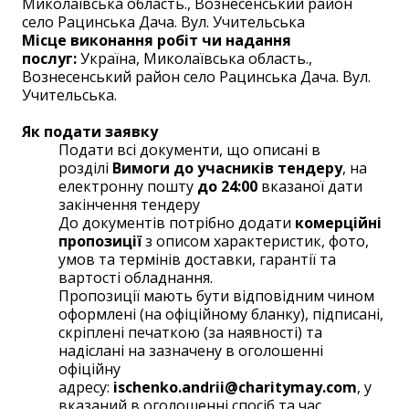
Миколаївська область., Вознесенський район
cело Рацинська Дача. Вул. Учительська
Місце виконання робіт чи надання
послуг:
Україна, Миколаївська область.,
Вознесенський район cело Рацинська Дача. Вул.
Учительська.
Як подати заявку
Подати всі документи, що описані в
розділі
Вимоги до учасників тендеру
, на
електронну пошту
до 24:00
вказаної дати
закінчення тендеру
До документів потрібно додати
комерційні
пропозиції
з описом характеристик, фото,
умов та термінів доставки, гарантії та
вартості обладнання.
Пропозиції мають бути відповідним чином
оформлені (на офіційному бланку), підписані,
скріплені печаткою (за наявності) та
надіслані на зазначену в оголошенні
офіційну
адресу:
ischenko.andrii@charitymay.com
, у
вказаний в оголошенні спосіб та час.