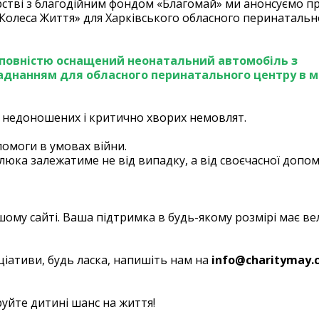
рстві з благодійним фондом «Благомай» ми анонсуємо п
Колеса Життя» для Харківського обласного перинатальн
на повністю оснащений неонатальний автомобіль з
днанням для обласного перинатального центру в м.
ня недоношених і критично хворих немовлят.
помоги в умовах війни.
юка залежатиме не від випадку, а від своєчасної допом
ому сайті. Ваша підтримка в будь-якому розмірі має ве
ціативи, будь ласка, напишіть нам на
info@charitymay.
уйте дитині шанс на життя!