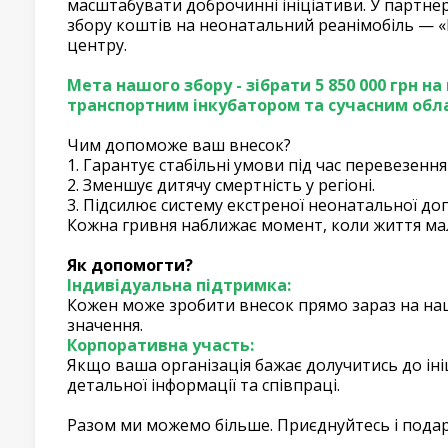
масштабувати доброчинні ініціативи. У партне
збору коштів на неонатальний реанімобіль — «
центру.
Мета нашого збору - зібрати 5 850 000 грн 
транспортним інкубатором та сучасним обла
Чим допоможе ваш внесок?
1. Гарантує стабільні умови під час перевезен
2. Зменшує дитячу смертність у регіоні.
3. Підсилює систему екстреної неонатальної до
Кожна гривня наближає момент, коли життя мал
Як допомогти?
Індивідуальна підтримка:
Кожен може зробити внесок прямо зараз на наш
значення.
Корпоративна участь:
Якщо ваша організація бажає долучитись до іні
детальної інформації та співпраці.
Разом ми можемо більше. Приєднуйтесь і подар