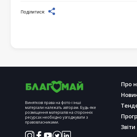
Поділитися:
Про н
Нови
Виняткові права на фото-і інші
Тенд
матеріали належать авторам. Будь-яке
розміщення матеріалів на сторонніх
Прог
ресурсах необхідно узгоджувати з
правовласниками.
Звіти