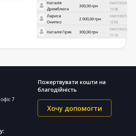
Наталія
04/07/2025
300,00
грн
Дремблюга
15:58
Лариса
04/07/2025
2 000,00
грн
Онипко
12:03
04/07/2025
Наталія Гіряк
300,00
грн
11:16
Пожертвувати кошти на
благодійність
офіс 7
Хочу допомогти
у: