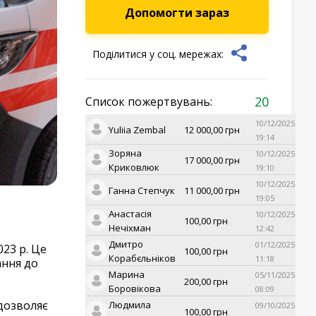
Допомогти зараз
Поділитися у соц. мережах:
20
Список пожертвувань:
10/12/2025
Yuliia Zembal
12 000,00
грн
19:14
Зоряна
10/12/2025
17 000,00
грн
Криковлюк
19:10
10/12/2025
Ганна Степчук
11 000,00
грн
19:05
Анастасія
10/12/2025
100,00
грн
Нечіхман
12:42
Дмитро
01/12/2025
023 р. Це
100,00
грн
Корабєльніков
11:18
ання до
Марина
05/11/2025
200,00
грн
Боровікова
08:09
 дозволяє
Людмила
09/10/2025
100,00
грн