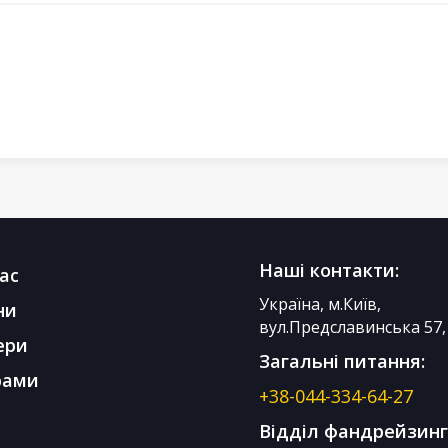
Наші контакти:
ас
Україна, м.Київ,
ни
вул.Предславинська 57, 
ери
Загальні питання:
рами
+38-044-334-64-27
Відділ фандрейзинг