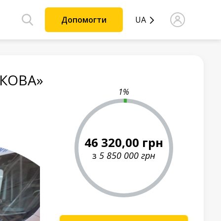
Допомогти
UA
РКОВА»
1%
46 320,00
грн
з
5 850 000
грн