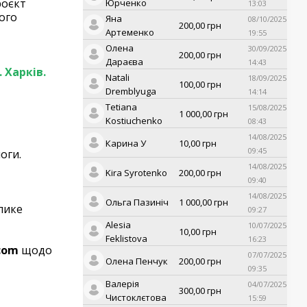
роєкт
Юрченко
13:03
ого
Яна
08/10/2025
200,00
грн
Артеменко
19:55
Олена
30/09/2025
200,00
грн
Дараєва
14:43
 Харків.
Natali
18/09/2025
100,00
грн
Dremblyuga
14:14
Tetiana
15/08/2025
1 000,00
грн
Kostiuchenko
08:43
14/08/2025
Карина У
10,00
грн
09:45
оги.
14/08/2025
Kira Syrotenko
200,00
грн
09:40
14/08/2025
Ольга Пазиніч
1 000,00
грн
лике
09:27
Alesia
10/07/2025
10,00
грн
Feklistova
16:23
com
щодо
07/07/2025
Олена Пенчук
200,00
грн
09:35
Валерія
04/07/2025
300,00
грн
Чистоклєтова
15:59