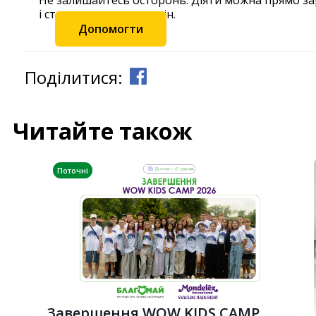
Не залишайтесь осторонь. Діяти можна прямо з
і станьте частиною змін.
Допомогти
Поділитися:
Читайте також
Поточні
Завершення WOW KIDS CAMP