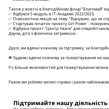
⠀
Також у жовтні в благодійному фонді "Благомай" від
✅ Відбувся 5 модуль в ІТ-Академії 2022/2023;
✅ Психологічна лекція на тему: “Відчуваю, що не сп
✅ Стартував початок проєкту Girl Power - поверненн
✅ Відбувся проєкт “Центр Уваги” для співробітникі
Дауна, діти з фізичною затримкою.
⠀
Друзі, ми вдячні кожному за підтримку, за благодій
⠀
💸 Будемо вдячні кожному за пожертвування на на
⠀ ⠀
P.s Більше можливостей для пожертвування можна 
⠀ ⠀
Разом ми робимо великі справи і разом наближаєм
Підтримайте нашу діяльність