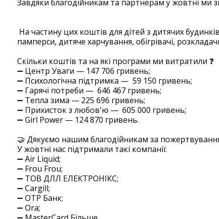
Завдяки благодійникам та партнерам у жовтні ми з
⠀
На частину цих коштів для дітей з дитячих будинків 
памперси, дитяче харчування, обігрівачі, розклада
⠀ ⠀
Скільки коштів та на які програми ми витратили 
➖ Центр Уваги — 147 706 гривень;
➖ Психологічна підтримка — 59 150 гривень;
➖ Гарячі потреби — 646 467 гривень;
➖ Тепла зима — 225 696 гривень;
➖ Прихисток з любов'ю — 605 000 гривень;
➖ Girl Power — 124 870 гривень.
⠀
🤝 Дякуємо нашим благодійникам за пожертвуванн
У жовтні нас підтримали такі компанії:
➖ Air Liquid;
➖ Frou Frou;
➖ ТОВ ДЛЛ ЕЛЕКТРОНIКС;
➖ Cargill;
➖ OTP Банк;
➖ Ora;
➖ MasterCard Більше.