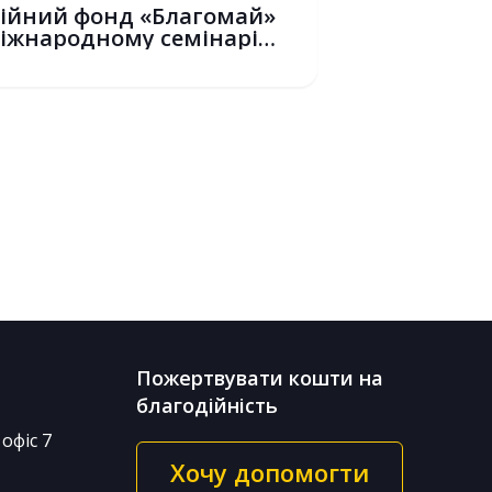
ійний фонд «Благомай»
іжнародному семінарі
+ у С...
6
Пожертвувати кошти на
благодійність
офіс 7
Хочу допомогти