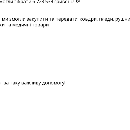
могли зібрати 6 728 539 гривень! 💸
ми змогли закупити та передати: ковдри, пледи, рушники,
чки та медичні товари.
❓
я, за таку важливу допомогу!