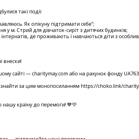
булися такі події:
равляюсь. Як опікуну підтримати себе”;
я у м. Стрий для дівчаток-сиріт з дитячих будинків;
в інтернатів, де проживають і навчаються діти з особли
ні внески!
шому сайті — charitymay.com або на рахунок фонду UA
знайти за цим монопосиланням https://choko.link/char
о нашу країну до перемоги! 💙💛