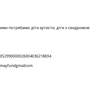
вими потребами: діти аутисти, діти з синдромом
763052990000026004036218694
itymayfundgmailcom