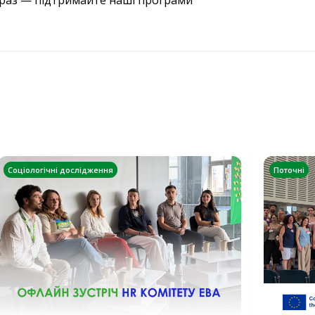
араз — підтримайте наші програми
Соціологічні дослідження
Поточні