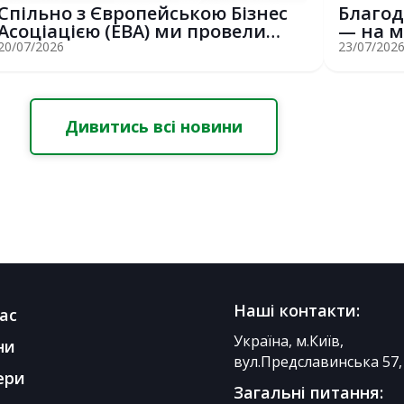
Спільно з Європейською Бізнес
Благод
Асоціацією (EBA) ми провели
— на м
потужну о...
Erasmus
20/07/2026
23/07/202
Дивитись всі новини
Наші контакти:
ас
Україна, м.Київ,
ни
вул.Предславинська 57, 
ери
Загальні питання: