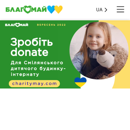
UA
Зробіть donate для
Смілянського дитячого
будинку-інтернату!