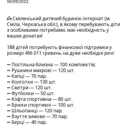
06/09/2022
👼 Смілянський дитячий будинок-інтернат (м.
Сміла, Черкаська обл.), в якому перебувають діти
з особливими потребами, має необхідність у
ваших донатах!
⠀
188 дітей потребують фінансової підтримки у
розмірі 496 011 гривень на дуже необхідні речі:
⠀
➖ Постільна білизна — 100 комплектів;
➖ Рушники махрові — 120 шт.
➖ Капці — 70 пар.
➖ Колготки — 130 шт.
➖ Светри — 120 шт.
➖ Футболки — 50 шт.
➖ Кофта спортивна — 80 шт.
➖ Брюки спортивні — 100 шт.
➖ Шльопанці — 120 пар;
➖ Взуття зимове — 70 пар;
➖ Берці — 40 пар.
⠀