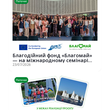
Поточні
Благодійний фонд «Благомай»
— на міжнародному семінарі
Erasmus+ у С...
23/07/2026
Поточні