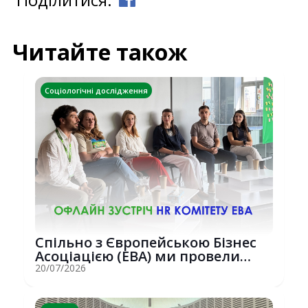
Читайте також
Соціологічні дослідження
Спільно з Європейською Бізнес
Асоціацією (EBA) ми провели
потужну о...
20/07/2026