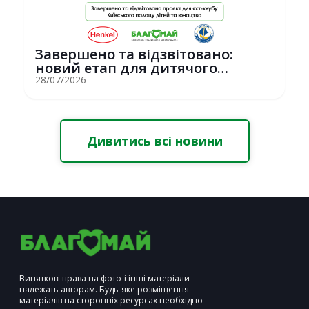
Завершено та відзвітовано:
новий етап для дитячого
вітрильного спор...
28/07/2026
Дивитись всі новини
Виняткові права на фото-і інші матеріали
належать авторам. Будь-яке розміщення
матеріалів на сторонніх ресурсах необхідно