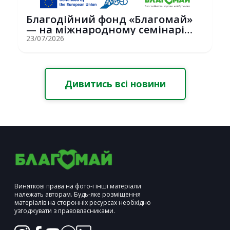
Благодійний фонд «Благомай»
— на міжнародному семінарі
Erasmus+ у С...
23/07/2026
Дивитись всі новини
Виняткові права на фото-і інші матеріали
належать авторам. Будь-яке розміщення
матеріалів на сторонніх ресурсах необхідно
узгоджувати з правовласниками.