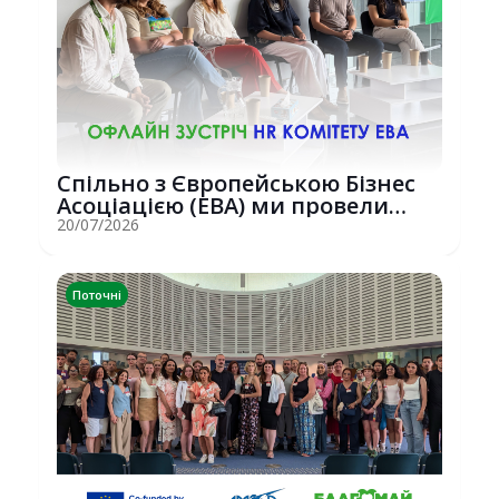
Спільно з Європейською Бізнес
Асоціацією (EBA) ми провели
потужну о...
20/07/2026
Поточні