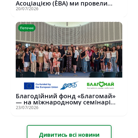
Асоціацією (EBA) ми провели
потужну о...
20/07/2026
Поточні
Благодійний фонд «Благомай»
— на міжнародному семінарі
Erasmus+ у С...
23/07/2026
Дивитись всі новини