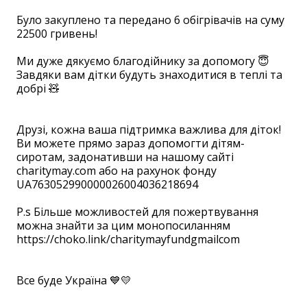
⠀
Було закуплено та передано 6 обігрівачів на суму
22500 гривень!
⠀
Ми дуже дякуємо благодійнику за допомогу 😇
Завдяки вам дітки будуть знаходитися в теплі та
добрі 🧸
⠀
Друзі, кожна ваша підтримка важлива для діток!
Ви можете прямо зараз допомогти дітям-
сиротам, задонативши на нашому сайті
charitymay.com або на рахунок фонду
UA763052990000026004036218694
⠀ ⠀
P.s Більше можливостей для пожертвування
можна знайти за цим монопосиланням
https://choko.link/charitymayfundgmailcom
⠀
⠀
Все буде Україна 💙💛