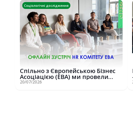
Соціологічні дослідження
Спільно з Європейською Бізнес
Асоціацією (EBA) ми провели
потужну о...
20/07/2026