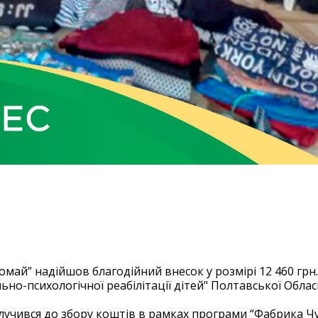
ка Чудес” до фонду “Благ
рі 12 460 грн
май” надійшов благодійний внесок у розмірі 12 460 грн.
но-психологічної реабілітації дітей" Полтавської Облас
лучився до збору коштів в рамках програми “Фабрика Чу