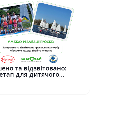
ено та відзвітовано:
етап для дитячого
ного спор...
6