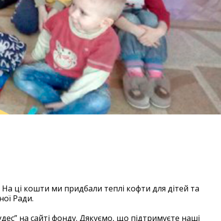
омай” надійшов
 На ці кошти ми придбали теплі кофти для дітей та
ної Ради.
дес” на сайті фонду. Дякуємо, що підтримуєте наші