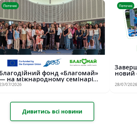
Поточні
Поточні
Заверш
Благодійний фонд «Благомай»
новий 
— на міжнародному семінарі
вітриль
Erasmus+ у С...
23/07/2026
28/07/202
Дивитись всі новини