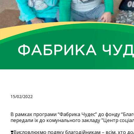
В рамках програми “Фабри
благодійний внесок у розмі
15/02/2022
В рамках програми “Фабрика Чудес” до фонду “Благо
передали їх до комунального закладу "Центр соціаль
❣️Висловлюємо подяку благодійникам – всім, хто до