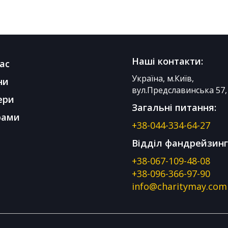
Наші контакти:
ас
Україна, м.Київ,
ни
вул.Предславинська 57, 
ери
Загальні питання:
рами
+38-044-334-64-27
Відділ фандрейзинг
+38-067-109-48-08
+38-096-366-97-90
info@charitymay.com