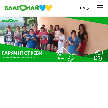
UA
У рамках благодійної
програми “Гарячі потреби”
була передана допомога у
розмірі 102 590 грн. до
фонду “Благомай”