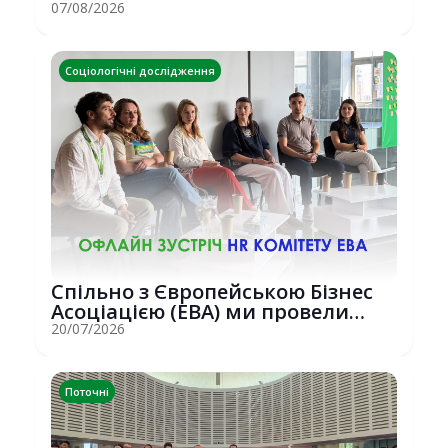
07/08/2026
Соціологічні дослідження
Спільно з Європейською Бізнес
Асоціацією (EBA) ми провели
потужну о...
20/07/2026
Поточні