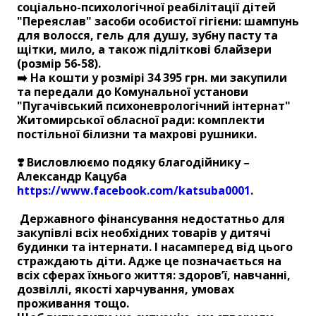
соціально-психологічної реабілітації дітей
"Переяслав" засоби особистої гігієни: шампунь
для волосся, гель для душу, зубну пасту та
щітки, мило, а також підліткові блайзери
(розмір 56-58).
➡️ На кошти у розмірі 34 395 грн. ми закупили
та передали до Комунальної установи
"Пугачівський психоневрологічний інтернат"
Житомирської обласної ради: комплекти
постільної білизни та махрові рушники.
❣️ Висловлюємо подяку благодійнику –
Александр Кацуба
https://www.facebook.com/katsuba0001
.
Державного фінансування недостатньо для
закупівлі всіх необхідних товарів у дитячі
будинки та інтернати. І насамперед від цього
страждають діти. Адже це позначається на
всіх сферах їхнього життя: здоров’ї, навчанні,
дозвіллі, якості харчування, умовах
проживання тощо.