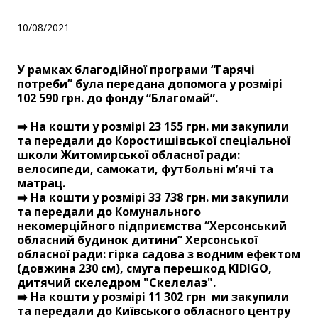
10/08/2021
У рамках благодійної програми “Гарячі
потреби” була передана допомога у розмірі
102 590 грн. до фонду “Благомай”.
➡️ На кошти у розмірі 23 155 грн. ми закупили
та передали до Коростишівської спеціальної
школи Житомирської обласної ради:
велосипеди, самокати, футбольні м’ячі та
матрац.
➡️ На кошти у розмірі 33 738 грн. ми закупили
та передали до Комунального
некомерційного підприємства “Херсонський
обласний будинок дитини” Херсонської
обласної ради: гірка садова з водним ефектом
(довжина 230 см), смуга перешкод KIDIGO,
дитячий скеледром "Скелелаз".
➡️ На кошти у розмірі 11 302 грн ми закупили
та передали до Київського обласного центру