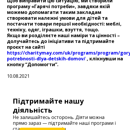
Щоб виправити цю ситуацію, ми створили
програму «Гарячі потреби», завдяки якій
можемо допомагати таким закладам
створювати належні умови для дітей та
постачати товари першої необхідності: меблі,
техніку, одяг, іграшки, взуття, тощо.
Якщо ви розділяєте наші наміри та цінності –
долучайтесь до ініціативи та підтримайте
проєкт на сайті
https://charitymay.com/uk/programs/program/gory
potrebnosti-dlya-detskih-domov/
, клікнувши на
кнопку “Допомогти”.
10.08.2021
Підтримайте нашу
діяльність
Не залишайтесь осторонь. Діяти можна
прямо зараз — підтримайте наші програми і
станьте частиною змін.