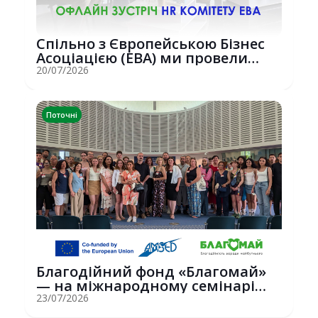
Спільно з Європейською Бізнес
Асоціацією (EBA) ми провели
потужну о...
20/07/2026
Поточні
Благодійний фонд «Благомай»
— на міжнародному семінарі
Erasmus+ у С...
23/07/2026