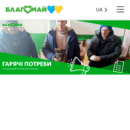
UA
У рамках благодійної
програми «Гарячі
потреби» було передано
допомогу 27 травня у
розмірі 68 581 грн