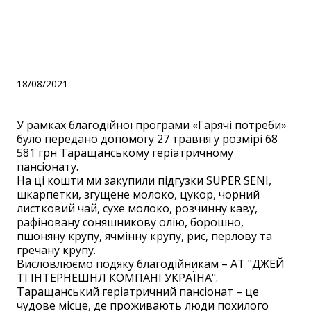
Таращанському
геріатричному пансіонату.
18/08/2021
У рамках благодійної програми «Гарячі потреби»
було передано допомогу 27 травня у розмірі 68
581 грн Таращанському геріатричному
пансіонату.
На ці кошти ми закупили підгузки SUPER SENI,
шкарпетки, згущене молоко, цукор, чорний
листковий чай, сухе молоко, розчинну каву,
рафіновану соняшникову олію, борошно,
пшоняну крупу, ячмінну крупу, рис, перлову та
гречану крупу.
Висловлюємо подяку благодійникам – АТ "ДЖЕЙ
ТI IНТЕРНЕШНЛ КОМПАНI УКРАЇНА".
Таращанський геріатричний пансіонат – це
чудове місце, де проживають люди похилого