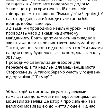
та підлітків. Дехто вже повернувся додому.
У нас є центр на християнській основі. Ми
співпрацюємо з церквою "Еммануїл" м.Чернівці. У
нас є порядок, в який входить читання Біблії
вранці, в обід і ввечері.
З дітьми ми проводимо недільні уроки, матері
проводять час з дітками на дитячому
майданчику. Брати допомагають на складах із
завантаженням та розвантаженням гуманітарки.
Також, ми поступово відновлюємо своїми силами
нашу основну будівлю після пожежі, яка сталася у
2017-му.
Проводимо Євангелізаційні збори для
переселенців та недільні для мешканців міста
Стороженець. А також беремо участь у годуванні
від організації "Ремар"."
⠀ ⠀
💓 Благодійна організація усіма зусиллями
намагається допомогати як переселенцям, так і
місцевим жителям. Це історія про сильних та з
великою мотивацією до життя людей. Під час