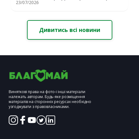
Erasmus+ у С...
23/07/2026
Дивитись всі новини
Виняткові права на фото-і інші матеріали
належать авторам. Будь-яке розміщення
матеріалів на сторонніх ресурсах необхідно
узгоджувати з правовласниками.