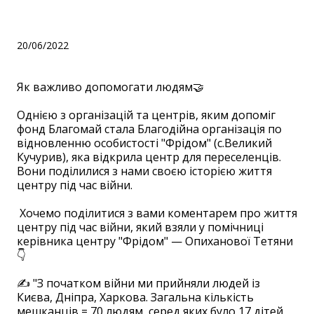
організації "Фрідом"
20/06/2022
Як важливо допомогати людям🤝
⠀ ⠀
Однією з організацій та центрів, яким допоміг
фонд Благомай стала Благодійна організація по
відновленню особистості "Фрідом" (с.Великий
Кучурив), яка відкрила центр для переселенців.
Вони поділилися з нами своєю історією життя
центру під час війни.
⠀ ⠀
Хочемо поділитися з вами коментарем про життя
центру під час війни, який взяли у помічниці
керівника центру "Фрідом" — Опиханової Тетяни
👇
⠀ ⠀
✍️ "З початком війни ми прийняли людей із
Києва, Дніпра, Харкова. Загальна кількість
мешканців = 70 людям, серед яких було 17 дітей