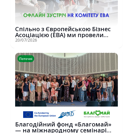
Спільно з Європейською Бізнес
Асоціацією (EBA) ми провели
потужну о...
20/07/2026
Поточні
Благодійний фонд «Благомай»
— на міжнародному семінарі