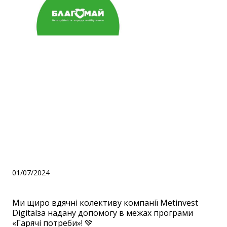
Щира вдячність
колективу компанії
Metinvest Digitalза надану
допомогу в межах
програми «Гарячі
потреби»!
01/07/2024
Ми щиро вдячні колективу компанії Metinvest
Digitalза надану допомогу в межах програми
«Гарячі потреби»! 💚