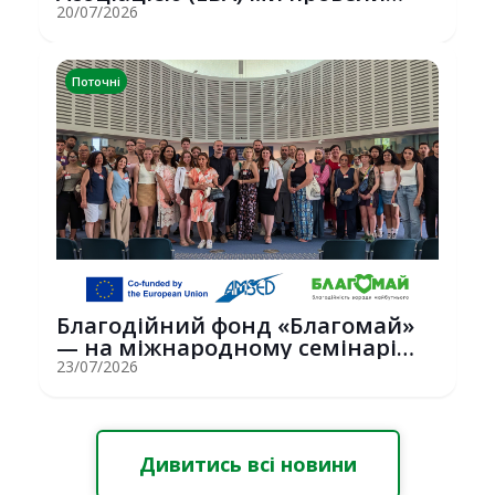
потужну о...
20/07/2026
Поточні
Благодійний фонд «Благомай»
— на міжнародному семінарі
Erasmus+ у С...
23/07/2026
Дивитись всі новини