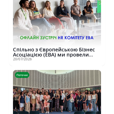
Спільно з Європейською Бізнес
Асоціацією (EBA) ми провели
потужну о...
20/07/2026
Поточні