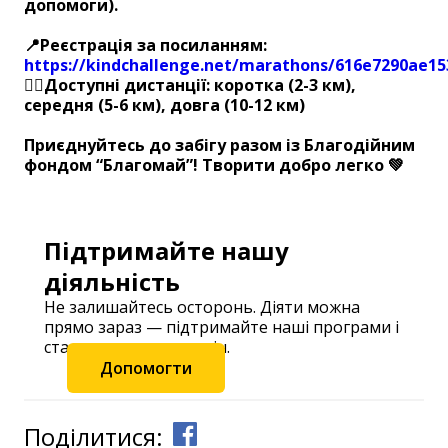
допомоги).
📍Реєстрація за посиланням:
https://kindchallenge.net/marathons/616e7290ae15
🏃‍♀️Доступні дистанції: коротка (2-3 км),
середня (5-6 км), довга (10-12 км)
Приєднуйтесь до забігу разом із Благодійним
фондом “Благомай”! Творити добро легко 💚
Підтримайте нашу
діяльність
Не залишайтесь осторонь. Діяти можна
прямо зараз — підтримайте наші програми і
станьте частиною змін.
Допомогти
Поділитися: