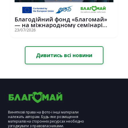
Благодійний фонд «Благомай»
— на міжнародному семінарі
Erasmus+ у С...
23/07/2026
Дивитись всі новини
Виняткові права на фото-і інші матеріали
належать авторам. Будь-яке розміщення
матеріалів на сторонніх ресурсах необхідно
узгоджувати з правовласниками.