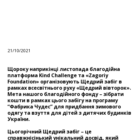
забіг в рамках
всесвітнього руху
«Щедрий вівторок».
21/10/2021
Щороку наприкінці листопада благодійна
платформа Kind Challenge та «Zagoriy
Foundation» організовують Щедрий забіг в
рамках всесвітнього руху «Щедрий вівторок».
Мета нашого благодійного фонду – зібрати
кошти в рамках цього забігу на програму
“Фабрика Чудес” для придбання зимового
одягу та взуття для дітей з дитячих будинків
України.
Цьогорічний Щедрий забіг – це
справжнісінький унікальний досвід, який