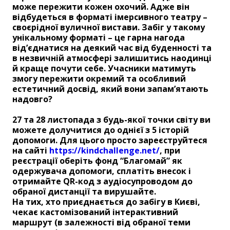
може пережити кожен охочий. Адже він
відбудеться в форматі імерсивного театру –
своєрідної вуличної вистави. Забіг у такому
унікальному форматі – це гарна нагода
від’єднатися на деякий час від буденності та
в незвичній атмосфері залишитись наодинці
й краще почути себе. Учасники матимуть
змогу пережити окремий та особливий
естетичний досвід, який вони запам’ятають
надовго?
27 та 28 листопада з будь-якої точки світу ви
можете долучитися до однієї з 5 історій
допомоги. Для цього просто зареєструйтеся
на сайті
https://kindchallenge.net/
, при
реєстрації оберіть фонд “Благомай” як
одержувача допомоги, сплатіть внесок і
отримайте QR-код з аудіосупроводом до
обраної дистанції та вирушайте.
На тих, хто приєднається до забігу в Києві,
чекає кастомізований інтерактивний
маршрут (в залежності від обраної теми