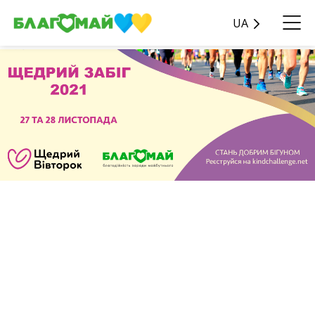
UA
Щороку наприкінці
листопада благодійна
платформа Kind Challenge
та «Zagoriy Foundation»
організовують Щедрий