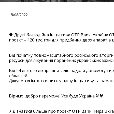
Ще один важливий збір з
15/08/2022
💬 Друзі, благодійна ініціатива OTP Bank, Україна 
проєкт – 120 тис. грн для придбання двох апаратів
⠀
Від початку повномасштабного російського вторгнен
ресурси для лікування поранених українських захисн
⠀
Від 24 лютого лікарі шпиталю надали допомогу тисяч
областей.
Дякуємо усім, хто вірить у нашу ініціативу та нама
⠀
Віримо, добро переможе! Усе буде Україна!💛💙
⠀
⚡️ Дізнатися більше про проєкт OTP Bank Helps Ukr