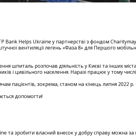
авершено!
OTP Bank Helps Ukraine у партнерстві з фондом Charityma
 штучної вентиляції легень «Фаза 8» для Першого мобіль
ня шпиталь розпочав діяльність у Києві та інших містах
иків і цивільного населення. Наразі працює у тому числі
ам пацієнтів, зокрема, станом на кінець липня 2022 р. 
гається допомогти!
aine та зробити власний внесок у добру справу можна за 