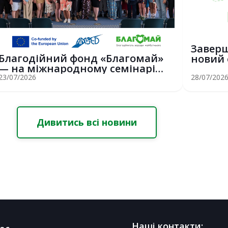
Заверш
Благодійний фонд «Благомай»
новий 
— на міжнародному семінарі
вітриль
Erasmus+ у С...
23/07/2026
28/07/202
Дивитись всі новини
Наші контакти: