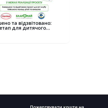
ено та відзвітовано:
етап для дитячого
ного спор...
6
Пожертвувати кошти на