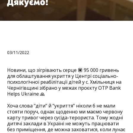
Проєкт OTP Bank Helps
Ukraine
03/11/2022
Новини, що зігрівають серце 💟 95 000 гривень
для облаштування укриття у Центрі соціально-
психологічної реабілітації дітей у с. Хмільниця на
Чернігівщині зібрано у межах проєкту OTP Bank
Helps Ukraine 🙏
⠀
Хоча слова "діти" й "укриття" ніколи б не мали
стояти поруч, однак щоденно ми маємо червону
карту тривог через сусіда-терориста. Тому жодні
дитячі заклади в Україні не можуть працювати
без приміщення, де можна заховатися, коли лунає