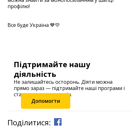
можна знайти за монопосиланням у шапці
профілю!
⠀
⠀
Все буде Україна 💙💛
⠀ ⠀
⠀
Підтримайте нашу
діяльність
Не залишайтесь осторонь. Діяти можна
прямо зараз — підтримайте наші програми і
станьте частиною змін.
Допомогти
Поділитися: