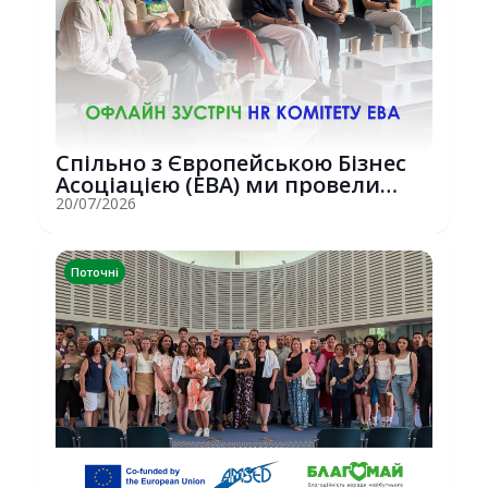
Спільно з Європейською Бізнес
Асоціацією (EBA) ми провели
потужну о...
20/07/2026
Поточні