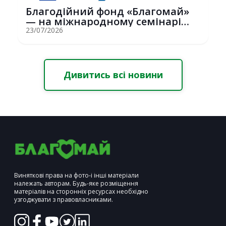
Благодійний фонд «Благомай»
— на міжнародному семінарі
Erasmus+ у С...
23/07/2026
Дивитись всі новини
Виняткові права на фото-і інші матеріали
належать авторам. Будь-яке розміщення
матеріалів на сторонніх ресурсах необхідно
узгоджувати з правовласниками.