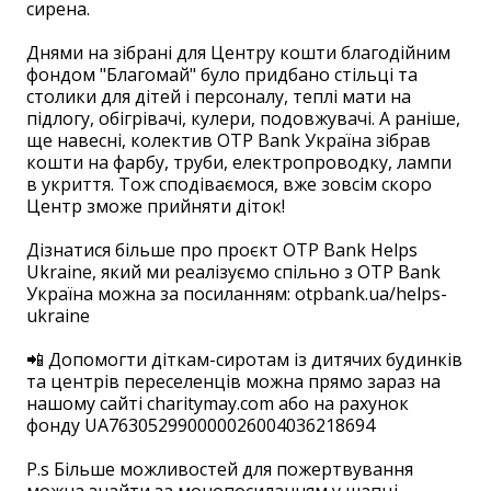
сирена.
⠀
Днями на зібрані для Центру кошти благодійним
фондом "Благомай" було придбано стільці та
столики для дітей і персоналу, теплі мати на
підлогу, обігрівачі, кулери, подовжувачі. А раніше,
ще навесні, колектив OTP Bank Україна зібрав
кошти на фарбу, труби, електропроводку, лампи
в укриття. Тож сподіваємося, вже зовсім скоро
Центр зможе прийняти діток!
⠀
Дізнатися більше про проєкт OTP Bank Helps
Ukraine, який ми реалізуємо спільно з OTP Bank
Україна можна за посиланням: otpbank.ua/helps-
ukraine
⠀
📲 Допомогти діткам-сиротам із дитячих будинків
та центрів переселенців можна прямо зараз на
нашому сайті charitymay.com або на рахунок
фонду UA763052990000026004036218694
⠀ ⠀
P.s Більше можливостей для пожертвування