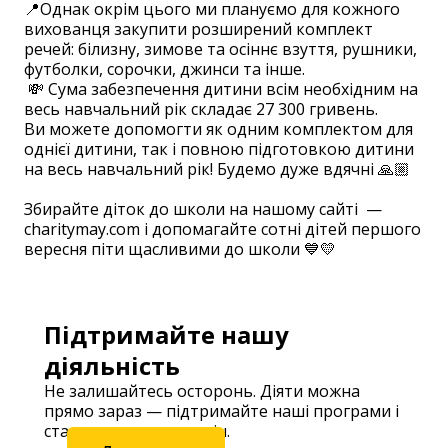
📍Однак окрім цього ми плануємо для кожного
вихованця закупити розширений комплект
речей: білизну, зимове та осіннє взуття, рушники,
футболки, сорочки, джинси та інше.
💸 Сума забезпечення дитини всім необхідним на
весь навчальний рік складає 27 300 гривень.
Ви можете допомогти як одним комплектом для
однієї дитини, так і повною підготовкою дитини
на весь навчальний рік! Будемо дуже вдячні 🙏🏼
⠀
Збирайте діток до школи на нашому сайті —
charitymay.com і допомагайте сотні дітей першого
вересня піти щасливими до школи 💙💛
Підтримайте нашу
діяльність
Не залишайтесь осторонь. Діяти можна
прямо зараз — підтримайте наші програми і
станьте частиною змін.