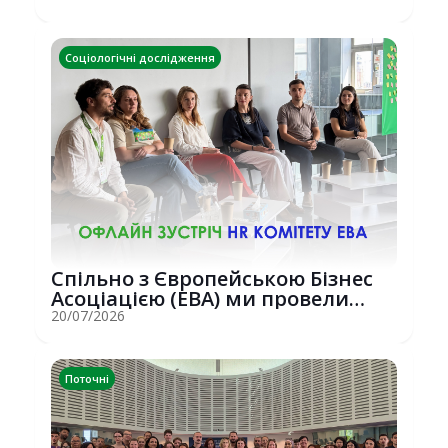
Соціологічні дослідження
Спільно з Європейською Бізнес
Асоціацією (EBA) ми провели
потужну о...
20/07/2026
Поточні