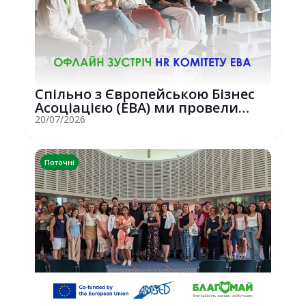
Спільно з Європейською Бізнес
Асоціацією (EBA) ми провели
потужну о...
20/07/2026
Поточні