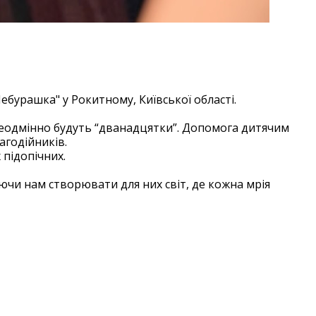
 з Днем Знань!
ебурашка" у Рокитному, Київської області.
неодмінно будуть “дванадцятки”. Допомога дитячим
агодійників.
підопічних.
аючи нам створювати для них світ, де кожна мрія