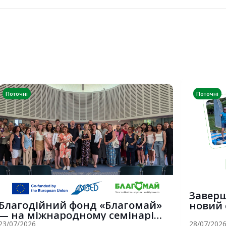
Поточні
Поточні
Заверш
Благодійний фонд «Благомай»
новий 
— на міжнародному семінарі
вітриль
Erasmus+ у С...
23/07/2026
28/07/202