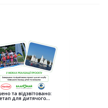
ено та відзвітовано:
етап для дитячого
ного спор...
6