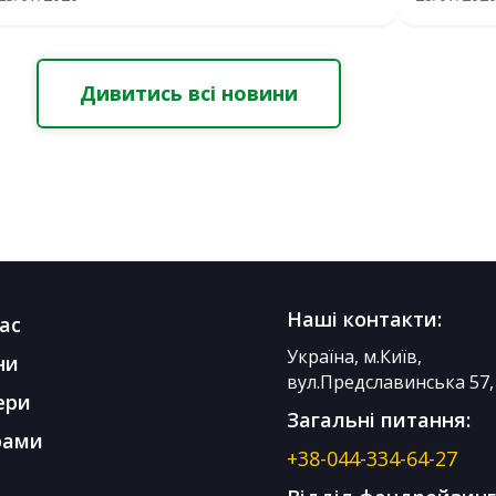
Дивитись всі новини
Наші контакти:
ас
Україна, м.Київ,
ни
вул.Предславинська 57, 
ери
Загальні питання:
рами
+38-044-334-64-27