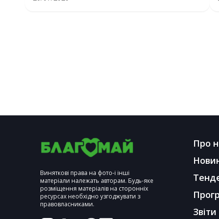
Про н
Нови
Виняткові права на фото-і інші
Тенд
матеріали належать авторам. Будь-яке
розміщення матеріалів на сторонніх
Прог
ресурсах необхідно узгоджувати з
правовласниками.
Звіти