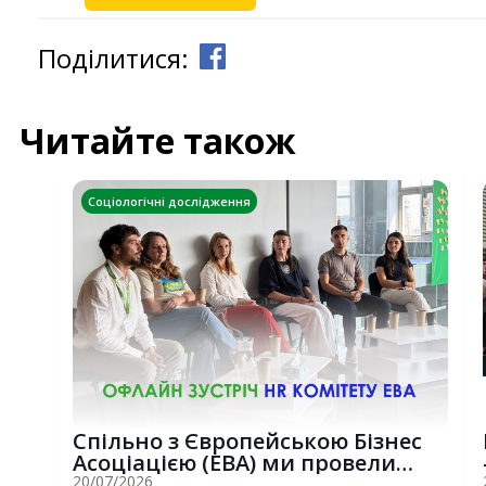
Поділитися:
Читайте також
Соціологічні дослідження
Спільно з Європейською Бізнес
Асоціацією (EBA) ми провели
потужну о...
20/07/2026