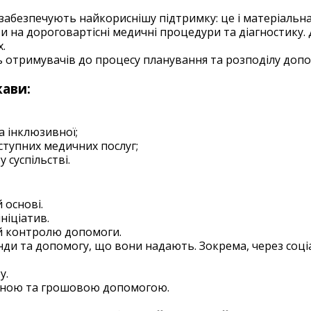
 забезпечують найкориснішу підтримку: це і матеріальна 
 на дороговартісні медичні процедури та діагностику. Д
.
ь отримувачів до процесу планування та розподілу доп
жави:
а інклюзивної;
оступних медичних послуг;
 суспільстві.
 основі.
ніціатив.
 й контролю допомоги.
ди та допомогу, що вони надають. Зокрема, через соціа
у.
льною та грошовою допомогою.