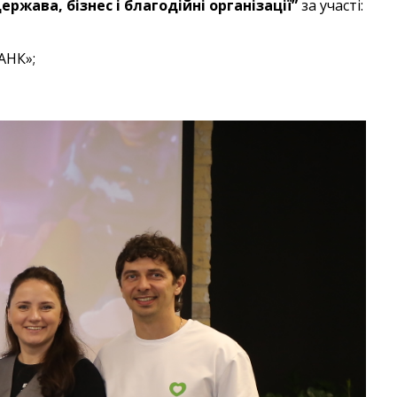
ержава, бізнес і благодійні організації”
за участі:
АНК»;