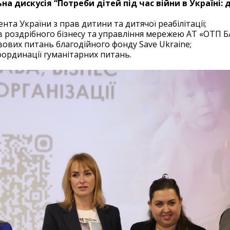
на дискусія “Потреби дітей під час війни в Україні: д
та України з прав дитини та дитячої реабілітації;
в роздрібного бізнесу та управління мережею АТ «ОТП Б
авових питань благодійного фонду Save Ukraine;
оординації гуманітарних питань.