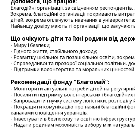
Допомога, що працює:
Благодійні організації, за свідченням респондентів,
Зокрема, благодійні організації покривають витрати
дітей, зокрема оплачують навчання в університетах
Найвищу довіру мають ті організації, що залучают
Що очікують діти та їхні родини від дер
- Миру і безпеки;
- Гідного життя, стабільного доходу;
- Розвитку шкільної та позашкільної освіти, зокрем
- Справедливої та прозорої соціальної політики, д
- Підтримки волонтерства та моральних цінностей у
Рекомендації фонду "Благомай":
- Моніторити актуальні потреби дітей на регулярній
- Посилити підтримку волонтерських і благодійних і
- Запровадити гнучку систему логістики, розподілу
- Покращити комунікацію про наявні благодійні фон
каналами сповіщення українців.
- Інвестувати в безпекову та освітню інфраструктур
- Надати родинам можливість вибору між натура