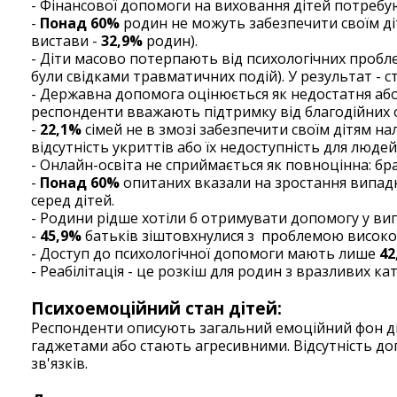
- Фінансової допомоги на виховання дітей потреб
-
Понад 60%
родин не можуть забезпечити своїм ді
вистави -
32,9%
родин).
- Діти масово потерпають від психологічних пробле
були свідками травматичних подій). У результат - с
- Державна допомога оцінюється як недостатня аб
респонденти вважають підтримку від благодійних о
-
22,1%
сімей не в змозі забезпечити своїм дітям н
відсутність укриттів або їх недоступність для людей
- Онлайн-освіта не сприймається як повноцінна: бра
-
Понад
60%
опитаних вказали на зростання випадкі
серед дітей.
- Родини рідше хотіли б отримувати допомогу у виг
-
45,9%
батьків зіштовхнулися з проблемою високої 
- Доступ до психологічної допомоги мають лише
42
- Реабілітація - це розкіш для родин з вразливих кате
Психоемоційний стан дітей:
Респонденти описують загальний емоційний фон діт
гаджетами або стають агресивними. Відсутність до
зв'язків.