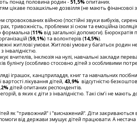
ують понад половина родин -
51,5%
опитаних.
тям цікаве позашкільне дозвілля (не мають фінансової 
м спровокованих війною (постійні звуки вибухів, сирен
трах, тривожність, проблеми зі сном та емоційна ізоляція
о формальна (
11%
від загальної допомоги). Бюрократія
рганізацій (
59,1%
) та волонтерів (
14,5%
).
алежні житлові умови. Житлові умови у багатьох родин н
 з інвалідністю.
кує вчителів, інклюзія на нулі, навчальні заклади перев
в булінгу (особливо стосовно дітей з особливими потреб
ляді іграшок, канцприладдя, книг та навчальних посібник
вартості лікування дітей,
43,9%
відсутністю безкоштовн
,2%
дітей опитаних респондентів.
горій, в яких є діти з інвалідністю. Такі сім'ї не мають 
ей як "тривожний" і "виснажений". Діти закриваються в
помоги від держави змушує дітей працювати. А нестача