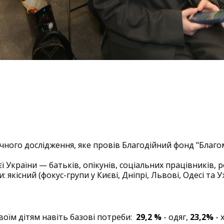
ни: БФ «Благомай» презент
ного дослідження
гічного дослідження, яке провів Благодійний фонд "Благ
ї України — батьків, опікунів, соціальних працівників,
: якісний (фокус-групи у Києві, Дніпрі, Львові, Одесі та 
воїм дітям навіть базові потреби:
29,2 %
- одяг,
23,2%
- 