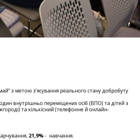
ував результати
омай" з метою з'ясування реального стану добробуту
 родин внутрішньо переміщених осіб (ВПО) та дітей з
Ужгороді) та кількісний (телефонне й онлайн-
харчування,
21,9%
- навчання.