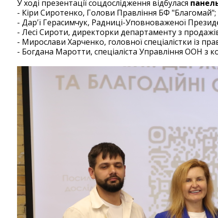
У ході презентації соцдослідження відбулася
панель
- Кіри Сиротенко, Голови Правління БФ "Благомай";
- Дар'ї Герасимчук, Радниці-Уповноваженої Президен
- Лесі Сироти, директорки департаменту з продажі
- Мирослави Харченко, головної спеціалістки із пр
- Богдана Маротти, спеціаліста Управління ООН з к