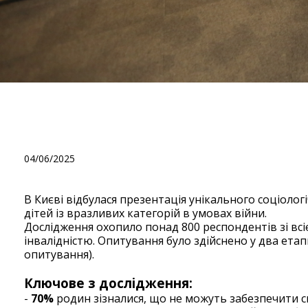
Соціологічні дослідження
Потреби дітей під час вій
Національного соціологіч
04/06/2025
В Києві відбулася презентація унікального соціоло
дітей із вразливих категорій в умовах війни.
Дослідження охопило понад 800 респондентів зі всіє
інвалідністю. Опитування було здійснено у два етапи
опитування).
Ключове з дослідження:
-
70%
родин зізналися, що не можуть забезпечити с