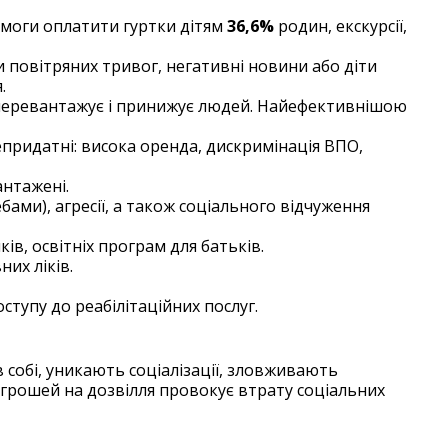
змоги оплатити гуртки дітям
36,6%
родин, екскурсії,
и повітряних тривог, негативні новини або діти
.
 перевантажує і принижує людей. Найефективнішою
епридатні: висока оренда, дискримінація ВПО,
антажені.
ами), агресії, а також соціального відчуження
ів, освітніх програм для батьків.
их ліків.
доступу до реабілітаційних послуг.
 собі, уникають соціалізації, зловживають
 грошей на дозвілля провокує втрату соціальних