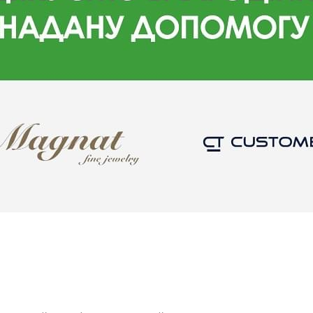
рам «Гарячі потреби» та «
ми раді поділитися нашими