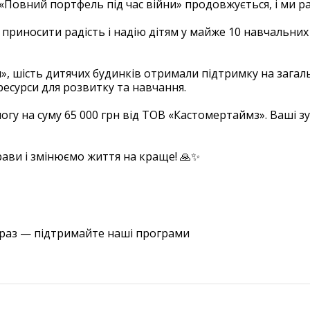
«Повний портфель під час війни» продовжується, і ми р
приносити радість і надію дітям у майже 10 навчальних
 шість дитячих будинків отримали підтримку на загальну
есурси для розвитку та навчання.
у на суму 65 000 грн від ТОВ «Кастомертаймз». Ваші зу
рави і змінюємо життя на краще! 🙏✨
араз — підтримайте наші програми