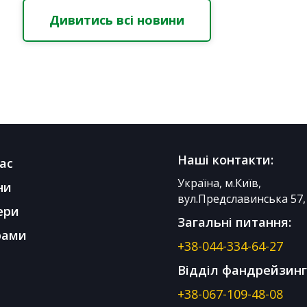
Дивитись всі новини
Наші контакти:
ас
Україна, м.Київ,
ни
вул.Предславинська 57, 
ери
Загальні питання:
рами
+38-044-334-64-27
Відділ фандрейзинг
+38-067-109-48-08