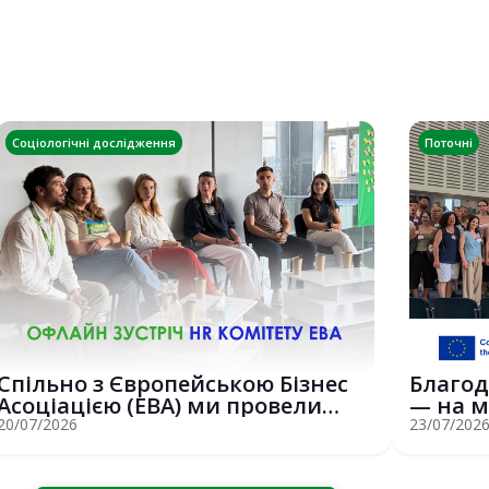
Соціологічні дослідження
Поточні
Спільно з Європейською Бізнес
Благод
Асоціацією (EBA) ми провели
— на м
потужну о...
Erasmus
20/07/2026
23/07/202