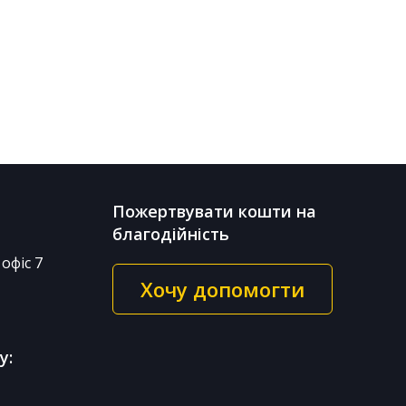
Пожертвувати кошти на
благодійність
офіс 7
Хочу допомогти
у: