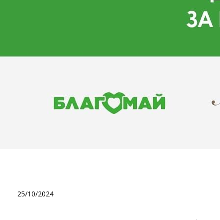
💚 Підтримка в межах прог
війни» продовжується, і 
25/10/2024