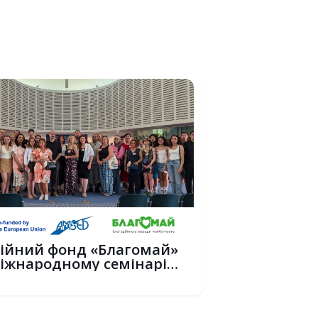
ійний фонд «Благомай»
іжнародному семінарі
+ у С...
6