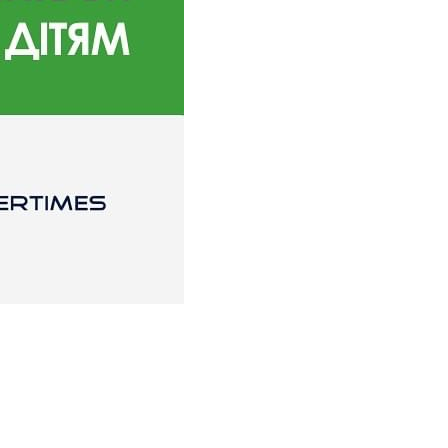
Повний портфель під час
 досягненнями! 💚