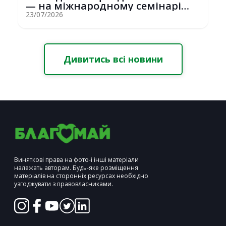
— на міжнародному семінарі
Erasmus+ у С...
23/07/2026
Дивитись всі новини
Виняткові права на фото-і інші матеріали
належать авторам. Будь-яке розміщення
матеріалів на сторонніх ресурсах необхідно
узгоджувати з правовласниками.