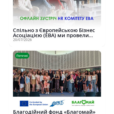
Спільно з Європейською Бізнес
Асоціацією (EBA) ми провели
потужну о...
20/07/2026
Поточні
Благодійний фонд «Благомай»