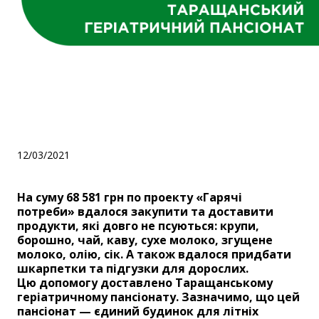
На суму 68 581 грн по
проекту «Гарячі потреби»
було придбано
12/03/2021
На суму 68 581 грн по проекту «Гарячі
потреби» вдалося закупити та доставити
продукти, які довго не псуються: крупи,
борошно, чай, каву, сухе молоко, згущене
молоко, олію, сік. А також вдалося придбати
шкарпетки та підгузки для дорослих.
Цю допомогу доставлено Таращанському
геріатричному пансіонату. Зазначимо, що цей
пансіонат — єдиний будинок для літніх