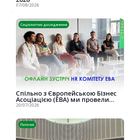
07/08/2026
Соціологічні дослідження
Спільно з Європейською Бізнес
Асоціацією (EBA) ми провели
потужну о...
20/07/2026
Поточні