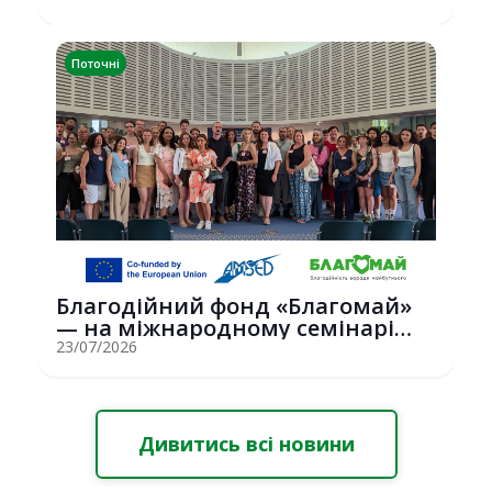
Поточні
Благодійний фонд «Благомай»
— на міжнародному семінарі
Erasmus+ у С...
23/07/2026
Дивитись всі новини