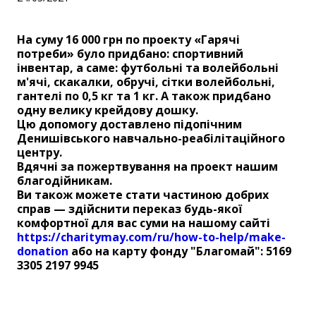
На суму 16 000 грн по проекту «Гарячі
потреби» було придбано: спортивний
інвентар, а саме: футбольні та волейбольні
м'ячі, скакалки, обручі, сітки волейбольні,
гантелі по 0,5 кг та 1 кг. А також придбано
одну велику крейдову дошку.
Цю допомогу доставлено підопічним
Денишівського навчально-реабілітаційного
центру.
Вдячні за пожертвування на проект нашим
благодійникам.
Ви також можете стати частиною добрих
справ — здійснити переказ будь-якої
комфортної для вас суми на нашому сайті
https://charitymay.com/ru/how-to-help/make-
donation
або на карту фонду "Благомай": 5169
3305 2197 9945