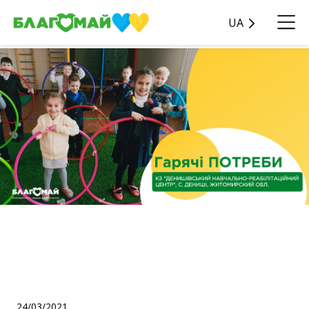
UA
На суму 16 000 грн по
проекту «Гарячі потреби»
було придбано
24/03/2021