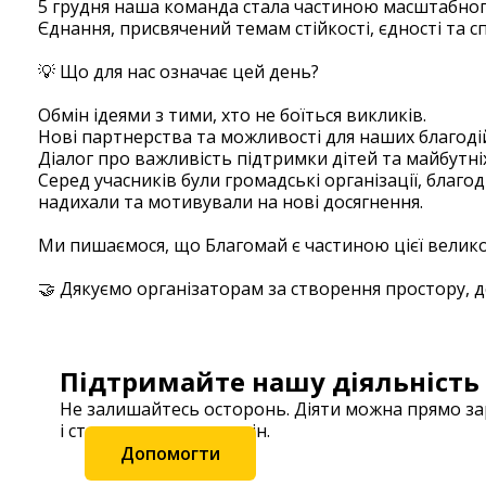
5 грудня наша команда стала частиною масштабного 
Єднання, присвячений темам стійкості, єдності та 
💡 Що для нас означає цей день?
Обмін ідеями з тими, хто не боїться викликів.
Нові партнерства та можливості для наших благоді
Діалог про важливість підтримки дітей та майбутні
Серед учасників були громадські організації, благо
надихали та мотивували на нові досягнення.
Ми пишаємося, що Благомай є частиною цієї велико
🤝 Дякуємо організаторам за створення простору, 
Підтримайте нашу діяльність
Не залишайтесь осторонь. Діяти можна прямо з
і станьте частиною змін.
Допомогти