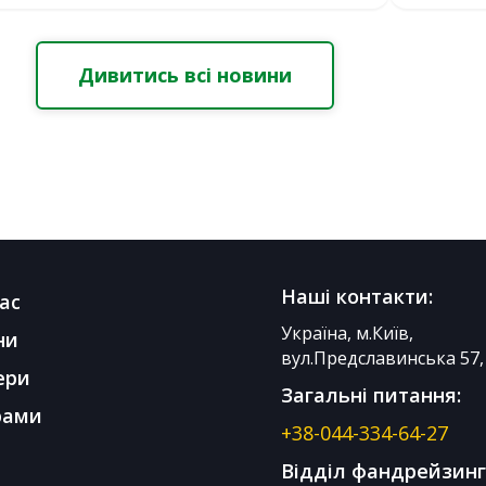
Дивитись всі новини
Наші контакти:
ас
Україна, м.Київ,
ни
вул.Предславинська 57, 
ери
Загальні питання:
рами
+38-044-334-64-27
Відділ фандрейзинг