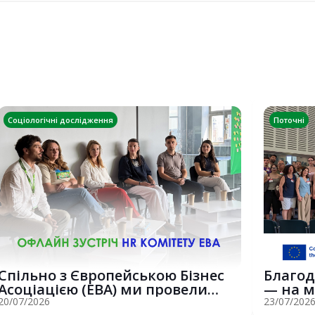
Соціологічні дослідження
Поточні
Спільно з Європейською Бізнес
Благод
Асоціацією (EBA) ми провели
— на м
потужну о...
Erasmus
20/07/2026
23/07/202