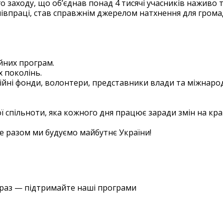
заходу, що об’єднав понад 4 тисячі учасників наживо та
співпраці, став справжнім джерелом натхнення для грома
йних програм.
х поколінь.
дійні фонди, волонтери, представники влади та міжнародн
ї спільноти, яка кожного дня працює заради змін на кр
де разом ми будуємо майбутнє України!
араз — підтримайте наші програми