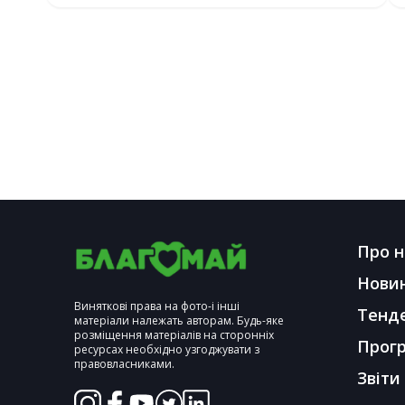
Про н
Нови
Виняткові права на фото-і інші
Тенд
матеріали належать авторам. Будь-яке
розміщення матеріалів на сторонніх
Прог
ресурсах необхідно узгоджувати з
правовласниками.
Звіти