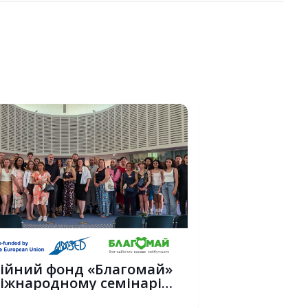
ійний фонд «Благомай»
іжнародному семінарі
+ у С...
6