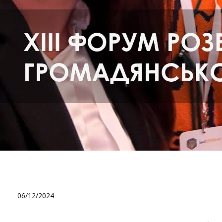
Команда БФ "Благомай ві
Єднання
06/12/2024