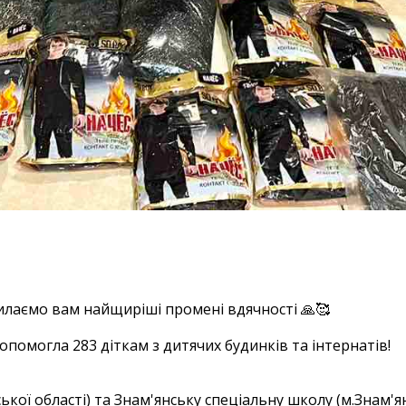
A AMERIQUE!
лаємо вам найщиріші промені вдячності 🙏🥰
опомогла 283 діткам з дитячих будинків та інтернатів!
ської області) та Знам'янську спеціальну школу (м.Знам'ян