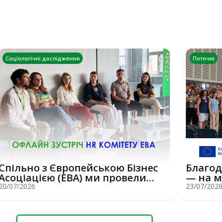
Соціологічні дослідження
Поточні
Спільно з Європейською Бізнес
Благод
Асоціацією (EBA) ми провели
— на м
потужну о...
Erasmus
20/07/2026
23/07/202