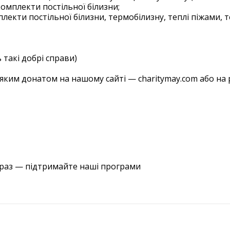
комплекти постільної білизни;
плекти постільної білизни, термобілизну, теплі піжами,

ь такі добрі справи)
ь-яким донатом на нашому сайті — charitymay.com або 
араз — підтримайте наші програми