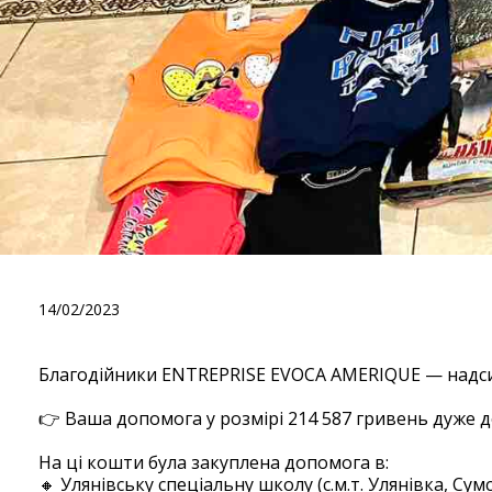
Дякуємо ENTREPRISE EVOC
14/02/2023
Благодійники ENTREPRISE EVOCA AMERIQUE — надси
⠀
👉 Ваша допомога у розмірі 214 587 гривень дуже д
⠀
На ці кошти була закуплена допомога в:
🔸 Улянівську спеціальну школу (с.м.т. Улянівка, Сум