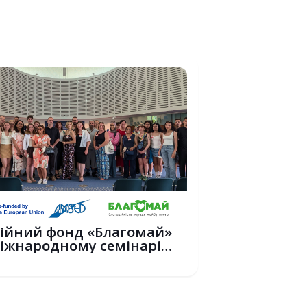
ійний фонд «Благомай»
іжнародному семінарі
+ у С...
6