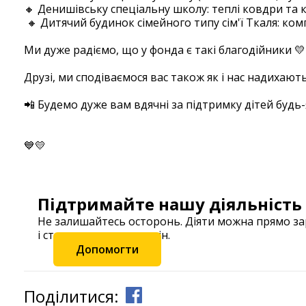
🔸 Денишівську спеціальну школу: теплі ковдри та 
🔸 Дитячий будинок сімейного типу сім'ї Ткаля: ком
⠀
Ми дуже радіємо, що у фонда є такі благодійники 
⠀
Друзі, ми сподіваємося вас також як і нас надихают
⠀
📲 Будемо дуже вам вдячні за підтримку дітей буд
⠀
💙💛
Підтримайте нашу діяльність
Не залишайтесь осторонь. Діяти можна прямо з
і станьте частиною змін.
Допомогти
Поділитися: