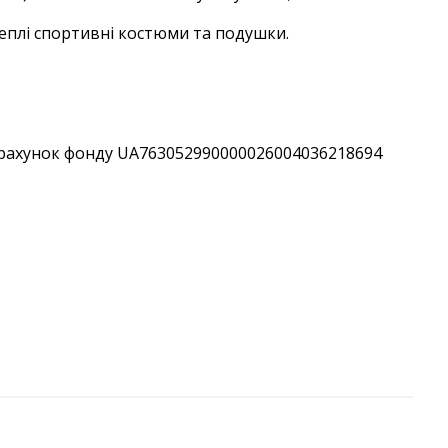
 теплі спортивні костюми та подушки.
на рахунок фонду UA763052990000026004036218694 ⠀