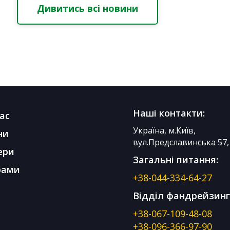
Дивитись всі новини
Наші контакти:
ас
Україна, м.Київ,
ни
вул.Предславинська 57, 
ери
Загальні питання:
рами
+38-044-334-64-27
Відділ фандрейзинг
+38-067-109-48-08
+38-096-366-97-90