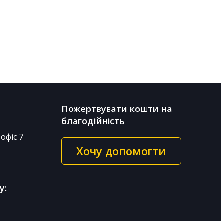
Пожертвувати кошти на
благодійність
офіс 7
Хочу допомогти
у: