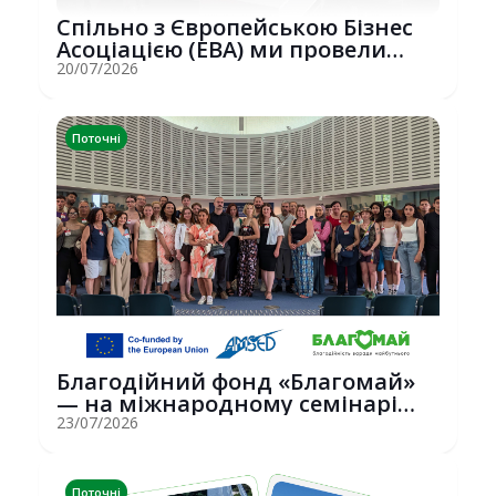
Спільно з Європейською Бізнес
Асоціацією (EBA) ми провели
потужну о...
20/07/2026
Поточні
Благодійний фонд «Благомай»
— на міжнародному семінарі
Erasmus+ у С...
23/07/2026
Поточні