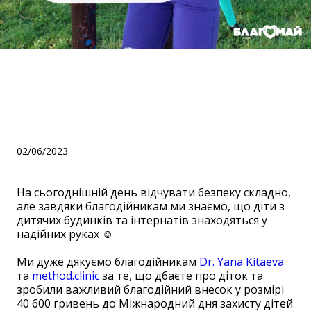
Дякуємо благодійникам
dr.kitaeva та Method.clinic
за благодійний внесок!
02/06/2023
На сьогоднішній день відчувати безпеку складно,
але завдяки благодійникам ми знаємо, що діти з
дитячих будинків та інтернатів знаходяться у
надійних руках ☺️
⠀
Ми дуже дякуємо благодійникам
Dr. Yana Kitaeva
та
method.clinic
за те, що дбаєте про діток та
зробили важливий благодійний внесок у розмірі
40 600 гривень до Міжнародний дня захисту дітей