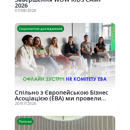
2026
07/08/2026
Соціологічні дослідження
Спільно з Європейською Бізнес
Асоціацією (EBA) ми провели
потужну о...
20/07/2026
Поточні