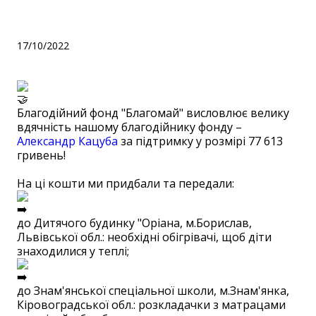
Кацубі за підтримку!
17/10/2022
Благодійний фонд "Благомай" висловлює велику
вдячність нашому благодійнику фонду –
Александр Кацуба
за підтримку у розмірі 77 613
гривень!
⠀
На ці кошти ми придбали та передали:
до Дитячого будинку "Оріана, м.Борислав,
Львівської обл.: необхідні обігрівачі, щоб діти
знаходилися у теплі;
до Знам'янської спеціальної школи, м.Знам'янка,
Кіровоградської обл.: розкладачки з матрацами