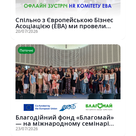
Спільно з Європейською Бізнес
Асоціацією (EBA) ми провели
потужну о...
20/07/2026
Поточні
Благодійний фонд «Благомай»
— на міжнародному семінарі
Erasmus+ у С...
23/07/2026