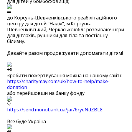
для дітей у бомбосховища;
до Корсунь-Шевченківського реабілітаційного
центру для дітей "Надія", м.Корсунь-
Шевченківський, Черкаськоїобл.: розвиваючі ігри
для дітлахів, рушники для тіла та постільну
білизну.
⠀
Давайте разом продовжувати допомагати дітям!
⠀
Зробити пожертвування можна на нашому сайті:
https://charitymay.com/uk/how-to-help/make-
donation
або перейшовши на банку фонду
https://send.monobank.ua/jar/6ryeNdZBL8
⠀
Все буде Україна