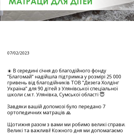
Допомогли Улянівській
спеціальній школі!
07/02/2023
☀️ В середині січня до благодійного фонду
"Благомай" надійшла підтримка у розмірі 25 000
гривень від благодійників ТОВ "Дезега Холдінг
Україна" для 90 дітей з Улянівської спеціальної
школи с.м.т. Улянівка, Сумської області 😇
⠀
Завдяки вашій допомозі було передано 7
ортопедичних матраців 🙏
⠀
Щотижня разом з вами ми робимо великі справи.
Великі та важливі! Кожного дня ми допомагаємо