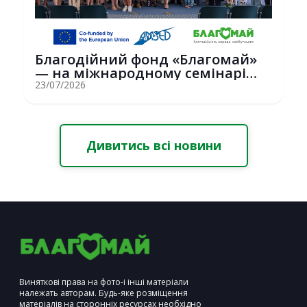
Благодійний фонд «Благомай»
— на міжнародному семінарі
Erasmus+ у С...
23/07/2026
Дивитись всі новини
Виняткові права на фото-і інші матеріали
належать авторам. Будь-яке розміщення
матеріалів на сторонніх ресурсах необхідно