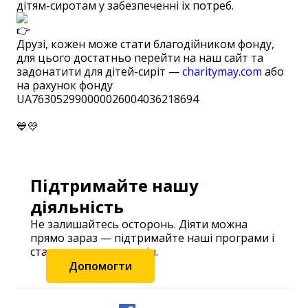
дітям-сиротам у забезпеченні іх потреб.
Друзі, кожен може стати благодійником фонду,
для цього достатньо перейти на наш сайт та
задонатити для дітей-сиріт —
charitymay.com
або
на рахунок фонду
UA763052990000026004036218694 ⠀
⠀
💙💛
Підтримайте нашу
діяльність
Не залишайтесь осторонь. Діяти можна
прямо зараз — підтримайте наші програми і
станьте частиною змін.
Допомогти