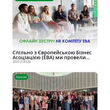
Спільно з Європейською Бізнес
Асоціацією (EBA) ми провели
потужну о...
20/07/2026
Поточні