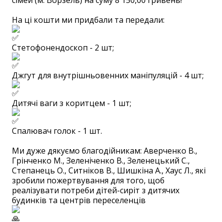
сімей (м. Ворзель) на суму 8 150,00 гривень!
⠀
На ці кошти ми придбали та передали:
Стетофонендоскоп - 2 шт;
Джгут для внутрішньовенних маніпуляцій - 4 шт;
Дитячі ваги з коритцем - 1 шт;
Спалювач голок - 1 шт.
⠀
Ми дуже дякуємо благодійникам: Аверченко В.,
Грінченко М., Зеленіченко В., Зеленецький С.,
Степанець О., Ситніков В., Шишкіна А., Хаус Л., які
зробили пожертвування для того, щоб
реалізувати потреби дітей-сиріт з дитячих
будинків та центрів переселенців