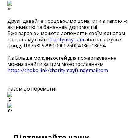
⠀
Друзі, давайте продовжимо донатити з такою ж
активністю та бажанням допомогти!
Вже зараз ви можете допомогти своїм донатом
на нашому сайті
charitymay.com
або на рахунок
фонду UA763052990000026004036218694
⠀ ⠀
P.s Більше можливостей для пожертвування
можна знайти за цим монопосиланням
https://choko.link/charitymayfundgmailcom
⠀
⠀
Разом до перемоги!
Підтримайте нашу