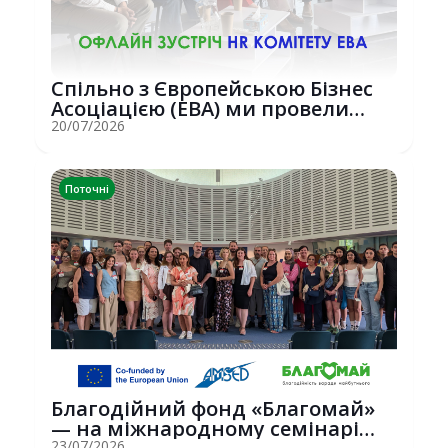
Спільно з Європейською Бізнес
Асоціацією (EBA) ми провели
потужну о...
20/07/2026
Поточні
Благодійний фонд «Благомай»
— на міжнародному семінарі
23/07/2026