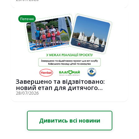
Erasmus+ у С...
Поточні
Завершено та відзвітовано:
новий етап для дитячого
вітрильного спор...
28/07/2026
Дивитись всі новини