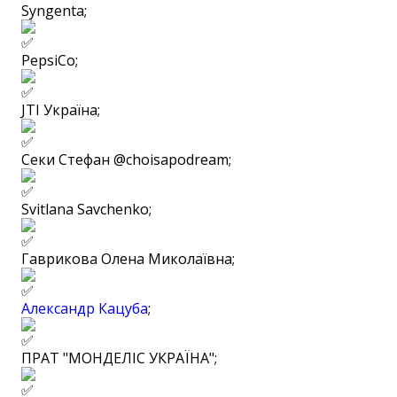
Syngenta;
PepsiCo;
JTI Україна;
Секи Стефан @choisapodream;
Svitlana Savchenko;
Гаврикова Олена Миколаївна;
Александр Кацуба
;
ПРАТ "МОНДЕЛIС УКРАЇНА";