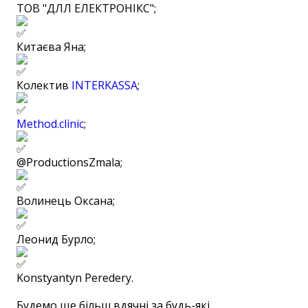
ТОВ "ДЛЛ ЕЛЕКТРОНIКС";
Китаєва Яна;
Колектив
INTERKASSA
;
Method.clinic
;
@ProductionsZmala;
Волинець Оксана;
Леонид Бурло;
Konstyantyn Peredery.
Будемо ще більш вдячні за будь-які