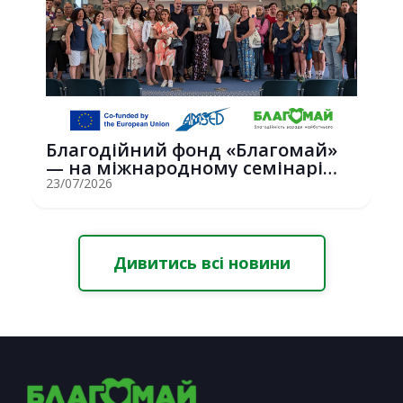
Благодійний фонд «Благомай»
— на міжнародному семінарі
Erasmus+ у С...
23/07/2026
Дивитись всі новини