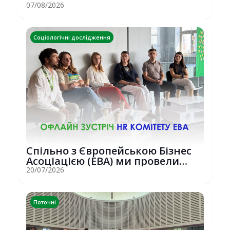
07/08/2026
Соціологічні дослідження
Спільно з Європейською Бізнес
Асоціацією (EBA) ми провели
потужну о...
20/07/2026
Поточні