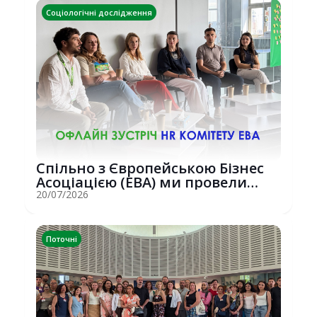
Соціологічні дослідження
Спільно з Європейською Бізнес
Асоціацією (EBA) ми провели
потужну о...
20/07/2026
Поточні