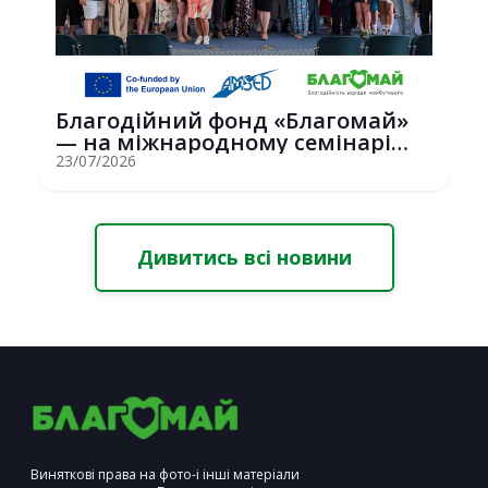
Благодійний фонд «Благомай»
— на міжнародному семінарі
Erasmus+ у С...
23/07/2026
Дивитись всі новини
Виняткові права на фото-і інші матеріали