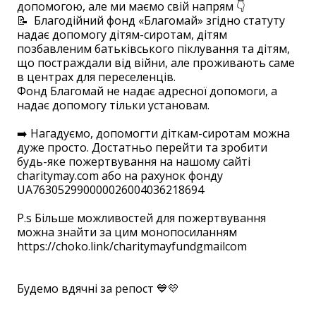
допомогою, але ми маємо свій напрям 👇
📝 Благодійний фонд «Благомай» згідно статуту
надає допомогу дітям-сиротам, дітям
позбавленим батьківського піклування та дітям,
що постраждали від війни, але проживають саме
в центрах для переселенців.
Фонд Благомай не надає адресної допомоги, а
надає допомогу тільки установам.
➡️ Нагадуємо, допомогти діткам-сиротам можна
дуже просто. Достатньо перейти та зробити
будь-яке пожертвування на нашому сайті
charitymay.com або на рахунок фонду
UA763052990000026004036218694
⠀ ⠀ ⠀ ⠀
P.s Більше можливостей для пожертвування
можна знайти за цим монопосиланням
https://choko.link/charitymayfundgmailcom
⠀
⠀
Будемо вдячні за репост 💙💛