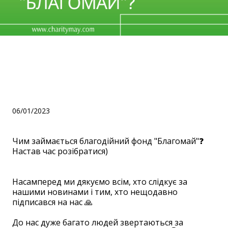
Чим займається
благодійний фонд
"Благомай"❓
06/01/2023
Чим займається благодійний фонд "Благомай"❓
Настав час розібратися)
⠀
Насамперед ми дякуємо всім, хто слідкує за
нашими новинами і тим, хто нещодавно
підписався на нас 🙏
⠀
До нас дуже багато людей звертаються за