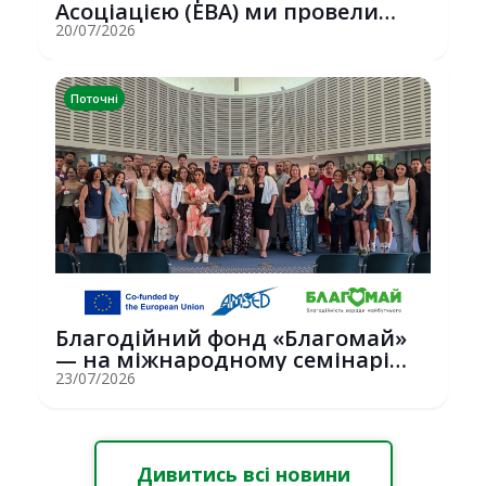
Асоціацією (EBA) ми провели
потужну о...
20/07/2026
Поточні
Благодійний фонд «Благомай»
— на міжнародному семінарі
Erasmus+ у С...
23/07/2026
Дивитись всі новини