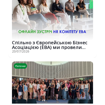
Спільно з Європейською Бізнес
Асоціацією (EBA) ми провели
потужну о...
20/07/2026
Поточні