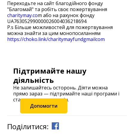
Переходьте на сайт благодійного фонду
"Благомай" та робіть своє пожертвування
charitymay.co
m або на рахунок фонду
UA763052990000026004036218694 ⠀ ⠀ ⠀
P.s Більше можливостей для пожертвування
можна знайти за цим монопосиланням
https://choko.link/charitymayfundgmailcom
Підтримайте нашу
діяльність
Не залишайтесь осторонь. Діяти можна
прямо зараз — підтримайте наші програми і
станьте частиною змін.
Допомогти
Поділитися: