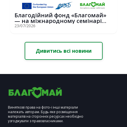
Благодійний фонд «Благомай»
— на міжнародному семінарі
Erasmus+ у С...
23/07/2026
Дивитись всі новини
Виняткові права на фото-і інші матеріали
належать авторам. Будь-яке розміщення
матеріалів на сторонніх ресурсах необхідно
узгоджувати з правовласниками.