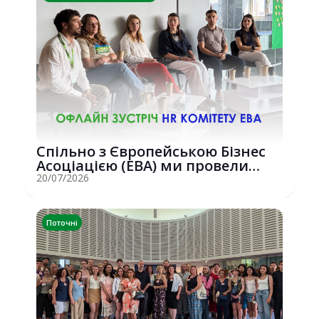
Спільно з Європейською Бізнес
Асоціацією (EBA) ми провели
потужну о...
20/07/2026
Поточні