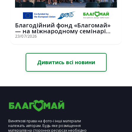
Благодійний фонд «Благомай»
— на міжнародному семінарі
Erasmus+ у С...
23/07/2026
Дивитись всі новини
Виняткові права на фото-і інші матеріали
належать авторам. Будь-яке розміщення
матеріалів на сторонніх ресурсах необхідно