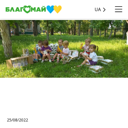
UA
Благодійний внесок у
розмірі 66 008 гривень від
Divchata Power з Тайваню
25/08/2022