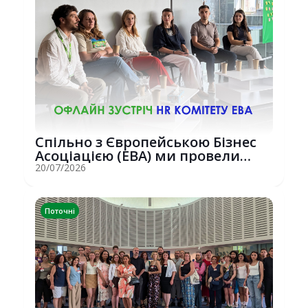
Спільно з Європейською Бізнес
Асоціацією (EBA) ми провели
потужну о...
20/07/2026
Поточні