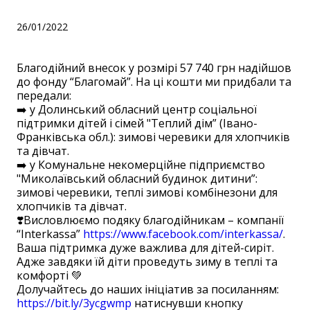
26/01/2022
Благодійний внесок у розмірі 57 740 грн надійшов
до фонду “Благомай”. На ці кошти ми придбали та
передали:
➡️ у Долинський обласний центр соціальної
підтримки дітей і сімей "Теплий дім” (Івано-
Франківська обл.): зимові черевики для хлопчиків
та дівчат.
➡️ у Комунальне некомерційне підприємство
"Миколаївський обласний будинок дитини”:
зимові черевики, теплі зимові комбінезони для
хлопчиків та дівчат.
❣️Висловлюємо подяку благодійникам – компанії
“Іnterkassa”
https://www.facebook.com/interkassa/
.
Ваша підтримка дуже важлива для дітей-сиріт.
Адже завдяки їй діти проведуть зиму в теплі та
комфорті 💚
Долучайтесь до наших ініціатив за посиланням:
https://bit.ly/3ycgwmp
натиснувши кнопку