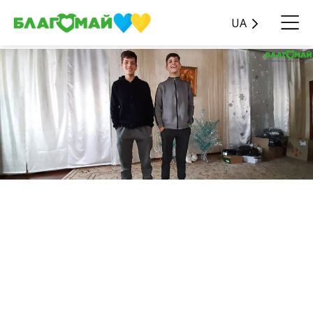
UA
Благодійний внесок у
розмірі 57 740 грн
надійшов до фонду
“Благомай” в рамках
програми “Фабрика чудес”