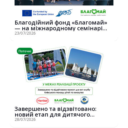
Благодійний фонд «Благомай»
— на міжнародному семінарі
Erasmus+ у С...
23/07/2026
Поточні
Завершено та відзвітовано:
новий етап для дитячого
вітрильного спор...
28/07/2026