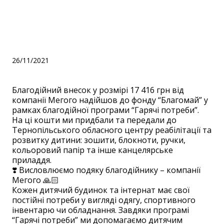
програми “Гарячі
потреби”.
26/11/2021
Благодійний внесок у розмірі 17 416 грн від
компанії Мегого надійшов до фонду “Благомай” у
рамках благодійної програми “Гарячі потреби”.
На ці кошти ми придбали та передали до
Тернопільського обласного центру реабілітації та
розвитку дитини: зошити, блокноти, ручки,
кольоровий папір та інше канцелярське
приладдя.
❣️ Висловлюємо подяку благодійнику – компанії
Мегого 🙏🏻
Кожен дитячий будинок та інтернат має свої
постійні потреби у вигляді одягу, спортивного
інвентарю чи обладнання. Завдяки програмі
“Гарячі потреби” ми допомагаємо дитячим