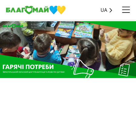
UA
Благодійний внесок у
розмірі 17 416 грн від
компанії Мегого надійшов
до фонду “Благомай” у
рамках благодійної