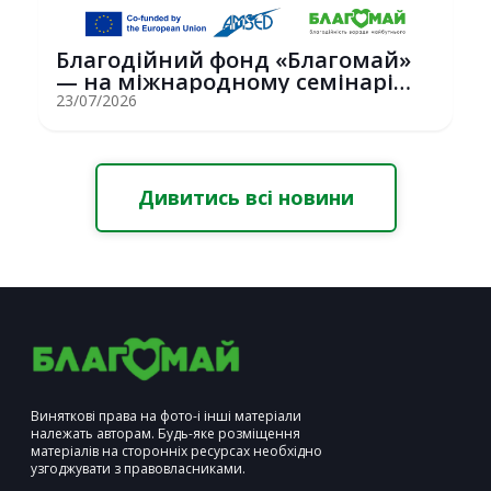
Благодійний фонд «Благомай»
— на міжнародному семінарі
Erasmus+ у С...
23/07/2026
Дивитись всі новини
Виняткові права на фото-і інші матеріали
належать авторам. Будь-яке розміщення
матеріалів на сторонніх ресурсах необхідно
узгоджувати з правовласниками.