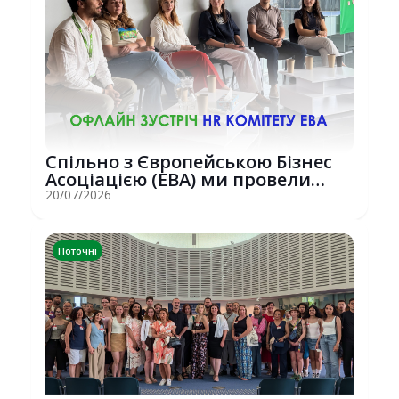
Спільно з Європейською Бізнес
Асоціацією (EBA) ми провели
потужну о...
20/07/2026
Поточні