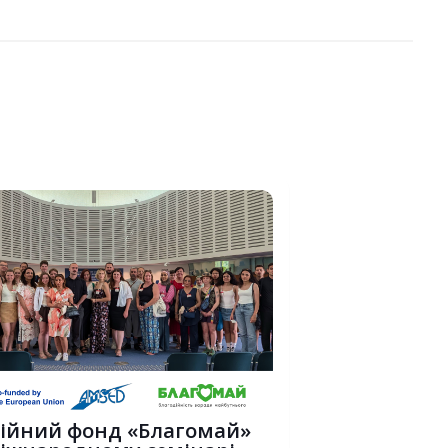
ійний фонд «Благомай»