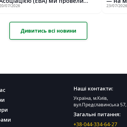
Асоціацією (EBA) ми провели
— на м
потужну о...
Erasmus
20/07/2026
23/07/202
Дивитись всі новини
Наші контакти:
ас
Україна, м.Київ,
ни
вул.Предславинська 57, 
ери
Загальні питання:
рами
+38-044-334-64-27