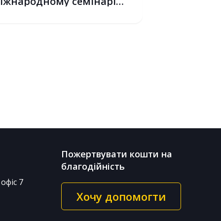
іжнародному семінарі
+ у С...
6
Пожертвувати кошти на
благодійність
офіс 7
Хочу допомогти