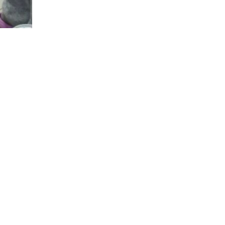
дійний внесок!⠀