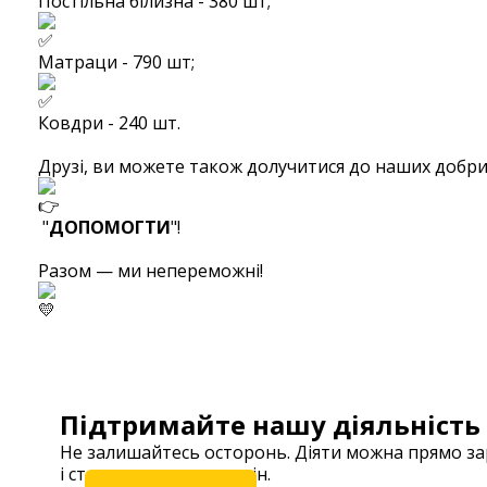
Постільна білизна - 380 шт;
Матраци - 790 шт;
Ковдри - 240 шт.
⠀
Друзі, ви можете також долучитися до наших добри
"
ДОПОМОГТИ
"!
⠀
Разом — ми непереможні!
⠀
Підтримайте нашу діяльність
Не залишайтесь осторонь. Діяти можна прямо з
і станьте частиною змін.