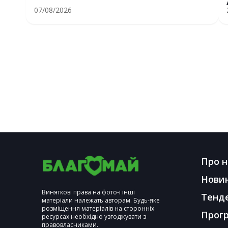
07/08/2026
Про н
Нови
Виняткові права на фото-і інші
Тенд
матеріали належать авторам. Будь-яке
розміщення матеріалів на сторонніх
Прог
ресурсах необхідно узгоджувати з
правовласниками.