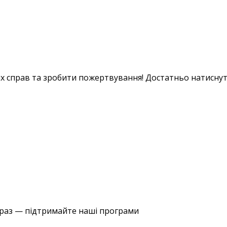
х справ та зробити пожертвування! Достатньо натиснут
араз — підтримайте наші програми