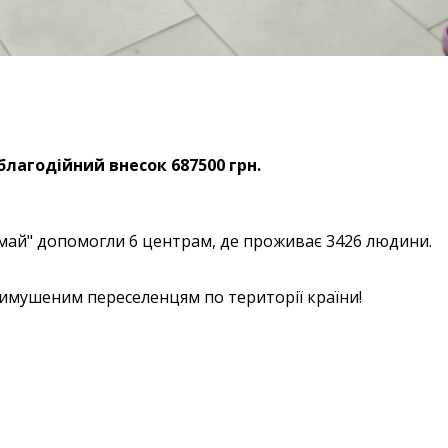
ерам JTI Україна за благо
лагодійний внесок 687500 грн. ⠀
омай" допомогли 6 центрам, де проживає 3426 людини.
имушеним переселенцям по території країни!