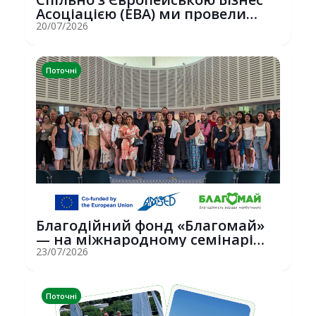
Асоціацією (EBA) ми провели
потужну о...
20/07/2026
Поточні
Благодійний фонд «Благомай»
— на міжнародному семінарі
Erasmus+ у С...
23/07/2026
Поточні